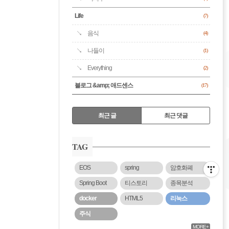
Life
(7)
음식
(4)
나들이
(1)
Everything
(2)
블로그 &amp; 애드센스
(17)
RECENTLY
최근 글
최근 댓글
최
근
TAG
글
EOS
spring
암호화폐
Spring Boot
티스토리
종목분석
docker
HTML5
리눅스
주식
MORE+