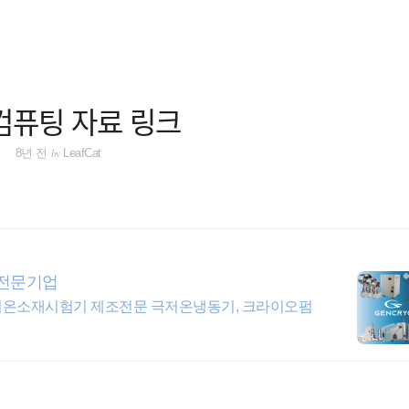
컴퓨팅 자료 링크
by
8년 전
LeafCat
 전문기업
저온소재시험기 제조전문 극저온냉동기, 크라이오펌