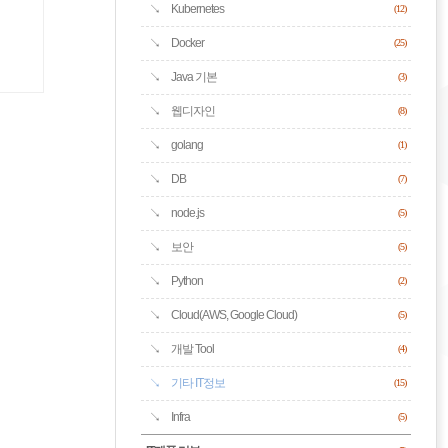
Kubernetes
(12)
Docker
(25)
Java 기본
(3)
웹디자인
(8)
golang
(1)
DB
(7)
node.js
(5)
보안
(5)
Python
(2)
Cloud(AWS, Google Cloud)
(5)
개발 Tool
(4)
기타 IT정보
(15)
Infra
(5)