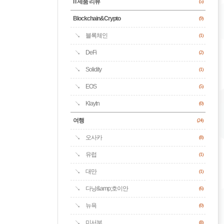
IT제품 리뷰
(5)
Blockchain&Crypto
(9)
블록체인
(1)
DeFi
(2)
Solidity
(1)
EOS
(5)
Klaytn
(0)
여행
(24)
오사카
(8)
유럽
(1)
대만
(1)
다낭&amp;호이안
(6)
뉴욕
(0)
미서부
(8)