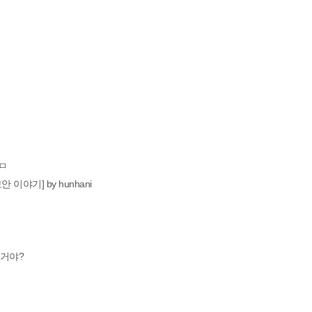
--ㅁ
이야기] by hunhani
 거야?