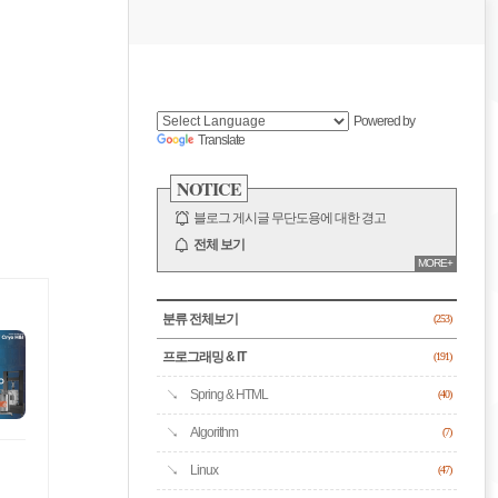
비
게
사
이
이
드
Powered by
바
Translate
션
NOTICE
블로그 게시글 무단도용에 대한 경고
전체 보기
MORE+
CATEGORY
분류 전체보기
(253)
프로그래밍 & IT
(191)
Spring & HTML
(40)
Algorithm
(7)
Linux
(47)