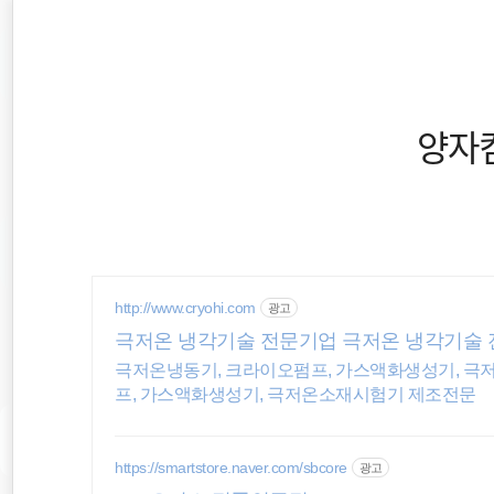
재
본
문
검
위
으
색
로
바
치
로
양자
가
::
기
EOS
spring
http://www.cryohi.com
광고
극저온 냉각기술 전문기업 극저온 냉각기술
암호화폐
극저온냉동기, 크라이오펌프, 가스액화생성기, 극
프, 가스액화생성기, 극저온소재시험기 제조전문
Spring Boot
https://smartstore.naver.com/sbcore
티스토리
광고