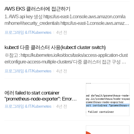
변경할 수 있게끔 기능을 제공한다. kubectl patch pv -p '{"spec":{"p
AWS EKS 클러스터에 접근하기
ersistentVolumeReclaimPolicy":"Retain"}}'
1. AWS api key 생성 https://us-east-1.console.aws.amazon.com/ia
m/home#/security_credentials https://us-east-1.console.aws.amazo
n.com/iam/home#/security_credentials us-east-1.console.aws.amaz
프로그래밍 & IT/Kubernetes
4년 전
on.com 엑세스 키 만들기를 통해 key를 생성하고 .csv 파일을 잘
보관해두자. 2. AWS cli에 api key를 등록 aws configure 3. aws eks
kubectl 다중 클러스터 사용(kubectl cluster switch)
명령어를 통해 kubeconfig에 eks 클러스터 정보를 등록하고 해당
※참고 : https://kubernetes.io/ko/docs/tasks/access-application-clust
클러스터를 사용하도록 설정할 수 있다. (kubeconfig 파일을 직접
er/configure-access-multiple-clusters/ 다중 클러스터 접근 구성 이
수정해도 됨..) 등록된 api key의 계정이 해당 ..
페이지에서는 구성 파일을 사용하여 다수의 클러스터에 접근할
프로그래밍 & IT/Kubernetes
4년 전
수 있도록 설정하는 방식을 보여준다. 클러스터, 사용자, 컨텍스
트가 하나 이상의 구성 파일에 정의된 다음 kubectl config use-cont
e kubernetes.io 하나의 jumphost에서 여러 kubernetes 클러스터를
에러 failed to start container
관리하는 경우, 클러스터를 바꿔가면서 kubectl 명령어를 사용해
"prometheus-node-exporter": Error
야 할 필요가 있다. 혹은 namespace에 따라 사용자를 바꿔가며
response from daemon: path / is
프로그래밍 & IT/Kubernetes
4년 전
접근해야 할 경우가 있을 수 있다. 이럴 경우 kubectl c..
mounted on / but it is not a shared or
slave mount