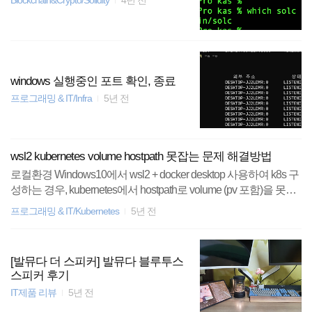
Blockchain&Crypto/Solidity
4년 전
windows 실행중인 포트 확인, 종료
프로그래밍 & IT/Infra
5년 전
wsl2 kubernetes volume hostpath 못잡는 문제 해결방법
로컬환경 Windows10에서 wsl2 + docker desktop 사용하여 k8s 구
성하는 경우, kubernetes에서 hostpath로 volume (pv 포함)을 못잡
는 문제가 있다. 일반 docker에서는 문제가 없는데 k8s에서는 잘
프로그래밍 & IT/Kubernetes
5년 전
동작하지 않는다. 한참 구글링해서 찾아낸 방법으로는, /run/deskt
op/mnt/host/wsl/{temp-dir} 경로로 hostpath volume 경로를 지정하
는 것이다. 위 경로에서 실제로 리눅스 환경에 존재하는 위치는 /
[발뮤다 더 스피커] 발뮤다 블루투스
mnt/wsl/{temp-dir} 이다. 따라서.. 1. mkdir /mnt/wsl/{temp-dir} 2. sudo
스피커 후기
mount --bind /{real-path} /mnt/wsl/{temp-dir} 3. /run/desktop/mn..
IT제품 리뷰
5년 전