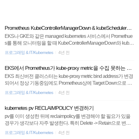
검
본
색
문
으
로
HTML5
바
Prometheus KubeControllerManagerDown & kubeSchedulerDown (EKS,GKE)
로
EKS나 GKE와 같은 managed kubernetes 서비스에서 Promethue
가
종목분석
기
s를 통해 모니터링을 할 때 KubeControllerManagerDown와 kube
SchedulerDown이 Firing되어 있는 것을 볼 수 있을 것이다. 이는 E
프로그래밍 & IT/Kubernetes
4년 전
spring
KS나 GKE의 경우 control plane을 서비스로 제공하는 클라우드로
서(control plane as a service) 클러스터를 받아 kubernetes를 사용
EKS에서 Prometheus가 kube-proxy metric을 수집 못하는 문제
docker
하는 것이기 때문에 kube controller manager나 kube scheduler와
EKS 최신버전 클러스터는 kube-proxy metric bind address가 변경
같은 control plane 구성 요소들이 제공받은 worker node들에서 숨
되어서 정상 기동중임에도 Prometheus상에 Target Down으로 표
겨져 있다. 따라서 해당 구성 요소들에 대한 metric 수집을 꺼두는
티스토리
시된다. (connect: connection refused) 이를 해결하기 위해 cm에 있
것이 좋다. 아래는 EKS를 사용할 때, ku..
프로그래밍 & IT/Kubernetes
4년 전
는 metricsBindAddress값을 변경해줘야한다. kubectl edit cm kube-
리눅스
proxy-config -n kube-system metricsBindAddress: 127.0.0.1:10249 >
kubernetes pv RECLAIMPOLICY 변경하기
metricsBindAddress: 0.0.0.0:10249 kube-proxy를 한번씩 재시작 해
pv를 이미 생성한 뒤에 reclaimpolicy를 변경해야 할 필요가 있을
EOS
주면 metric이 정상적으로 수집되는 것을 확인할 수 있을 것이다.
경우가 생각보다 자주 발생한다. 특히 Delete -> Retain으로 변경
해야 할 필요가 있을 때가 많은데, kubernetes에서는 kubectl patch
주식
프로그래밍 & IT/Kubernetes
4년 전
명령어를 통해 이미 만들어져 사용되고 있는 pv의 reclaimpolicy를