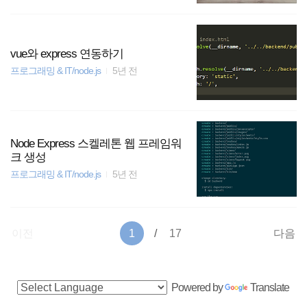
vue와 express 연동하기
프로그래밍 & IT/node.js
5년 전
Node Express 스켈레톤 웹 프레임워
크 생성
프로그래밍 & IT/node.js
5년 전
이전
1
17
다음
사
Powered by
Translate
이