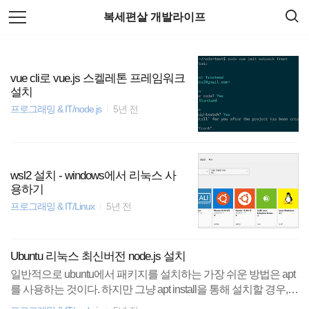
검
본
복세편살 개발라이프
색
문
으
로
docker
바
로
vue cli로 vue.js 스켈레톤 프레임워크
가
spring
설치
기
프로그래밍 & IT/node.js
5년 전
주식
티스토리
wsl2 설치 - windows에서 리눅스 사
용하기
HTML5
프로그래밍 & IT/Linux
5년 전
암호화폐
Ubuntu 리눅스 최신버전 node.js 설치
리눅스
일반적으로 ubuntu에서 패키지를 설치하는 가장 쉬운 방법은 apt
를 사용하는 것이다. 하지만 그냥 apt install을 통해 설치할 경우,
종목분석
원하는 버전을 설치할 수 없으며 일반적으로 구버전이 설치된다.