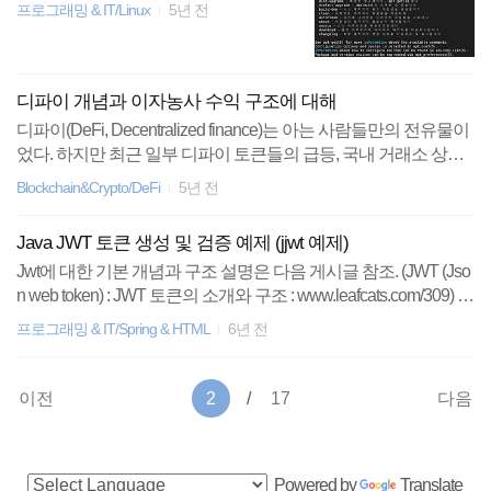
프로그래밍 & IT/Linux
5년 전
디파이 개념과 이자농사 수익 구조에 대해
디파이(DeFi, Decentralized finance)는 아는 사람들만의 전유물이
었다. 하지만 최근 일부 디파이 토큰들의 급등, 국내 거래소 상장
등을 통해 대부분의 암호화폐 투자자들에게 '일단 들어는 본' 것이
Blockchain&Crypto/DeFi
5년 전
되었다. 수십조원의 자금이 디파이에 몰리고 있다. 사실 개인적으
로 암호화폐를 투자하는 사람들은 이제 '디파이를 하는 사람'과
Java JWT 토큰 생성 및 검증 예제 (jjwt 예제)
'하지 않는 사람'으로 나눌 수 있을 만큼 디파이는 암호화폐 역사
Jwt에 대한 기본 개념과 구조 설명은 다음 게시글 참조. (JWT (Jso
상 비트코인과 이더리움에 버금가는 위대한 발명이라고 생각한
n web token) : JWT 토큰의 소개와 구조 : www.leafcats.com/309) Ja
다. 하지만 아직도 90% 이상의 암호화폐 투자자는 그들의 코인을
va에서 JWT 토큰을 발급하고 사용하기 위한 방법에 대한 간단한
거래소에서 개인 지갑으로 꺼내본 적도 없기에 아직도 국내에서
프로그래밍 & IT/Spring & HTML
6년 전
예제 코드를 공유한다. (기준환경 : Spring boot 2.1.2) 1. Dependen
디파이가 대중적으로 유행하기에는 갈 길이 멀어 보인다. 정말 혹
cy 추가 maven 혹은 gradle에 jjwt dependency 추가 io.jsonwebtoke
시나 디파이에 관심이 생겨 참여해 봐야 겠다는 마음을 먹은 ..
n jjwt 0.9.1 2. JWT 토큰 생성 및 검증 util 아래 예제에서는 서비스
이전
2
17
다음
에 사용할 VO와 permission 정보, error정보 등을 private claim으로
token payload에 포함시켰다. public class JwtTokenUtil { privat..
사
Powered by
Translate