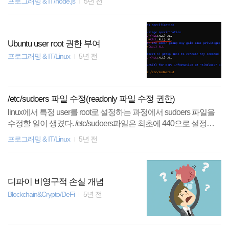
프로그래밍 & IT/node.js
5년 전
다음과 같은 방법으로 최신버전(혹은 희망하는 버전)의 nodejs를
설치해줄 수 있다. 1. PPA 등록 $ curl -sL https://deb.nodesource.co
m/setup_14.x | sudo -E bash - (14.x가 아닌 다른 버전을 선택하고
싶으면 14를 원하는 버전으로 바꿔주자) 2. apt install로 nodejs 설
Ubuntu user root 권한 부여
치 $ sudo apt install nodejs 3. 여러 빌드 툴이 포함된 build-essential
프로그래밍 & IT/Linux
5년 전
설치 $ sudo apt install build-..
/etc/sudoers 파일 수정(readonly 파일 수정 권한)
linux에서 특정 user를 root로 설정하는 과정에서 sudoers 파일을
수정할 일이 생겼다. /etc/sudoers파일은 최초에 440으로 설정되
어 있어서 readonly 상태이다. 다음과 같이 수정 권한을 부여하면
프로그래밍 & IT/Linux
5년 전
수정이 가능해진다. $ sudo bash $ chattr -i /etc/sudoers $ chmod u+
w /etc/sudoers
디파이 비영구적 손실 개념
Blockchain&Crypto/DeFi
5년 전