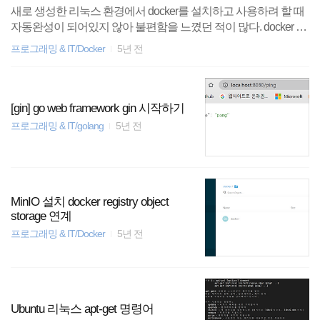
새로 생성한 리눅스 환경에서 docker를 설치하고 사용하려 할 때
자동완성이 되어있지 않아 불편함을 느꼈던 적이 많다. docker 명
령어에 자동완성을 적용하기 위한 절차는 다음과 같다. (ubuntu
프로그래밍 & IT/Docker
5년 전
기준) 1. bash-completion 설치 $ apt install bash-completion 2. dock
er 명령어 적용 $ curl https://raw.githubusercontent.com/docker/dock
er-ce/master/components/cli/contrib/completion/bash/docker -o /etc/b
ash_completion.d/docker.sh 3. /etc/.bash.bashrc 파일 주석해제 $ vi
[gin] go web framework gin 시작하기
m /etc/bash.bashrc #아래 스크립트가 주석..
프로그래밍 & IT/golang
5년 전
MinIO 설치 docker registry object
storage 연계
프로그래밍 & IT/Docker
5년 전
Ubuntu 리눅스 apt-get 명령어