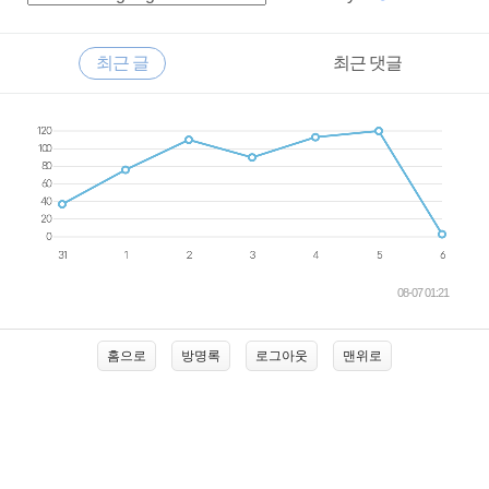
이
드
RECENTLY
최근 글
최근 댓글
바
최
근
글
08-07 01:21
홈으로
방명록
로그아웃
맨위로