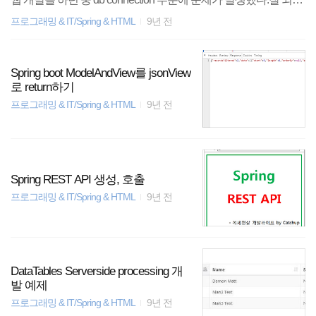
xml maven을 사용했기 때문에, pom.xml에 아래와 같은 dependen
가 어느 정도 사용하지 않고 시간이 조금 지난 뒤에 시도하면 발
cy를 추가해 주었다. Gradle을 사용한다면 ..
프로그래밍 & IT/Spring & HTML
9년 전
생한다.로그를 확인하니 쿼리를 DB서버에 날릴 때 발생하는 에
러인데, 상세한 로그는 다음과 같다. java.sql.SQLNonTransientCo
nnectionException: (conn=24377) Could not send query: Software c
Spring boot ModelAndView를 jsonView
aused connection abort: recv failedat org.mariadb.jdbc.internal.util.ex
로 return하기
ceptions.ExceptionMapper.get(ExceptionMapper.java:1..
프로그래밍 & IT/Spring & HTML
9년 전
Spring REST API 생성, 호출
프로그래밍 & IT/Spring & HTML
9년 전
DataTables Serverside processing 개
발 예제
프로그래밍 & IT/Spring & HTML
9년 전