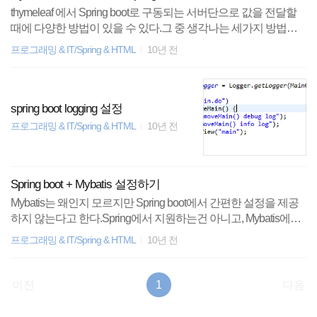
thymeleaf 에서 Spring boot로 구동되는 서버단으로 값을 전달할
때에 다양한 방법이 있을 수 있다.그 중 생각나는 세가지 방법을
로그인 프로세스 예시를 통해 알아보도록 하자. 1. 전통적인 html f
프로그래밍 & IT/Spring & HTML
10년 전
orm submit html form 태그로 감싸 포함된 항목들을 get 혹은 post
방식으로 submit하여, 서버의 컨트롤러에서 HttpServletRequest로
받는 방식이다. Login Colored by Color Scriptercs 위와 같이 loginF
orm이라는 id의 form이 email과 password를 감싸고 있다.이 form은
spring boot logging 설정
submit type의 버튼을 통해 /login.do로 HttpServletRequest에 값을
프로그래밍 & IT/Spring & HTML
10년 전
담아 전달한다. 이제 값을 전달받을 /logi..
Spring boot + Mybatis 설정하기
Mybatis는 왜인지 모르지만 Spring boot에서 간편한 설정을 제공
하지 않는다고 한다.Spring에서 지원하는건 아니고, Mybatis에서
만든 spring-boot-starter 라는게 있다고 하는데, 한두시간 삽질 해
프로그래밍 & IT/Spring & HTML
10년 전
봤지만 잘 되지 않았다. 그냥 내가 하고말지 싶어서 했다. 사용자
조회 기능을 위해 만들어 놓은 간단한 MVC 구조에 "SELECT NO
W() " 라는 간단한 쿼리를 날려보았다.pom.xml에 mariadb와 mybat
이전
1
다음
is의 dependency를 잡아준다. 1234567891011121314151617181
9202122 org.springframework.boot spring-boot-starter-jdbc org.mari