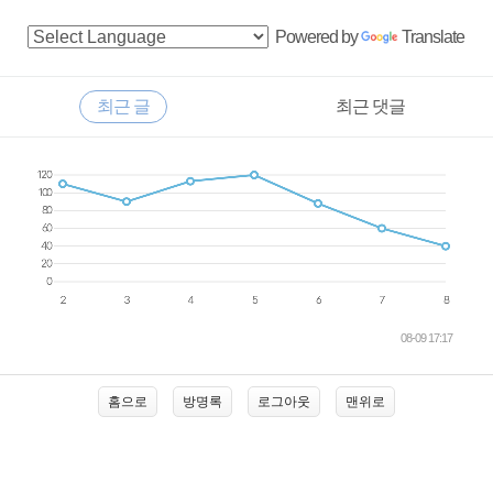
adb.jdbc mariadb-java-client or..
사
Powered by
Translate
이
드
RECENTLY
최근 글
최근 댓글
바
최
근
글
08-09 17:17
홈으로
방명록
로그아웃
맨위로