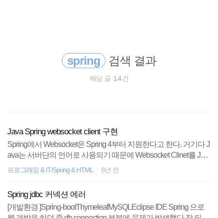
검
본
색
문
으
로
종목분석
바
로
가
spring
검색 결과
암호화폐
기
해당 글
14
건
spring
주식
Java Spring websocket client 구현
docker
Spring에서 Websocket은 Spring 4부터 지원한다고 한다. 거기다 J
ava는 서버단의 언어로 사용되기 때문에 Websocket Clinet를 Jav
티스토리
a로 구현하는 것에 대한 예제가 많지 않다.암호화폐 trading bot을
프로그래밍 & IT/Spring & HTML
8년 전
만들기 위해 spring boot로 websocket 요청을 할 필요가 있어서 이
리눅스
번 기회에 코드를 정리해 보았다. 사용한 라이브러리 Github에 올
Spring jdbc 커넥션 에러
라와 있는 neovisionaries 라는 websocket 라이브러리를 사용하였
HTML5
[개발환경 ]Spring-bootThymeleafMySQLEclipse IDE Spring 으로
다.( https://github.com/TakahikoKawasaki/nv-websocket-client ) pom.
웹 개발을 하던 중 db connection 부분에 문제가 발생했다.잘 되다