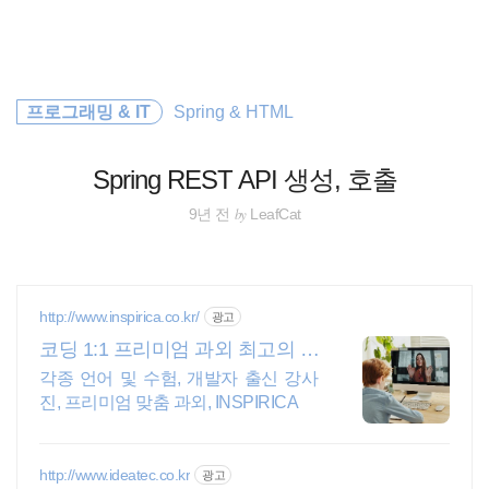
검
본
색
문
으
로
spring
바
프로그래밍 & IT
Spring & HTML
로
가
Spring Boot
기
Spring REST API 생성, 호출
종목분석
by
9년 전
LeafCat
티스토리
리눅스
http://www.inspirica.co.kr/
광고
코딩 1:1 프리미엄 과외 최고의 선
docker
생님들과 함께
각종 언어 및 수험, 개발자 출신 강사
진, 프리미엄 맞춤 과외, INSPIRICA
암호화폐
주식
http://www.ideatec.co.kr
광고