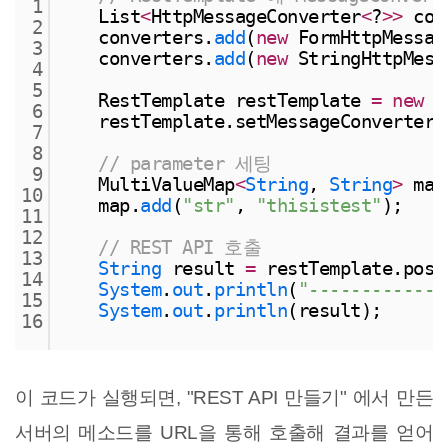
1
    List
<
HttpMessageConverter
<
?
>
>
 con
2
    converters.
add
(
new
 FormHttpMessag
3
    converters.
add
(
new
 StringHttpMess
4
5
    RestTemplate restTemplate 
=
new
 R
6
    restTemplate.setMessageConverters
7
8
// parameter 세팅
9
    MultiValueMap
<
String
, 
String
>
 map
10
    map.
add
(
"str"
, 
"thisistest"
);
11
12
// REST API 호출
13
String
 result 
=
 restTemplate.post
14
System
.
out
.
println
(
"------------
15
System
.
out
.
println
(result);
16
이 코드가 실행되면, "REST API 만들기" 에서 만든
서버의 메소드를 URL을 통해 호출해 결과를 얻어