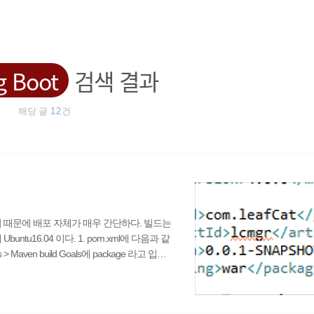
g Boot
검색 결과
해당 글
12
건
수 있기 때문에 배포 자체가 매우 간단하다. 빌드는
ntu16.04 이다. 1. pom.xml에 다음과 같
Maven build Goals에 package 라고 입력
you are running on a JRE rather than a JDK?
ild path를 jre폴더가 아닌, ..