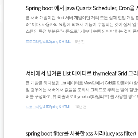
Spring boot 에서 java Quartz Scheduler, C
웹 서버 개발이던 Rest 서버 개발이던 거의 모든 실제 현업 개발 
러" 이다. 사용자의 요청에 의해서 기능이 수행되는 것이 실제 업
스템의 특정 부분은 "자동으로" 기능이 수행 되어야 하는 것이 존재
의 경우에는 오라클 등의 DBMS 자체에서 제공하는 스케쥴러 기
프로그래밍 & IT/Spring & HTML
9년 전
를 개발해야 할 것이다. 이 또한 매우 다양한 방법이 있고, 몇몇
내가 주로 자바 스케쥴러 개발에 사용하는 오픈소스 라이브러리인 Qua
다. 개발 환경은 Maven 기반의 Spring..
서버에서 넘겨준 List 데이터로 thymeleaf Grid 그
웹 개발을 하다보면 List 데이터로 View단에서 Grid를 만들어야
일 경우에는 서버에서 값들을 조회해 그리드로 뿌리는 일이 절반이라고 
버를 구성하고, 뷰 리졸버로 thymeleaf(타임리프) 를 사용할 
으로 기존 jsp를 사용할 때나, 굳이 비동기로 처리할 이유가 없다면
프로그래밍 & IT/Spring & HTML
10년 전
리하다고 생각한다.) 타임리프에서 제공하는 여러 속성들 중, 'th:each
등록된 사용자를 조회해서 출력하는 예제를 통해 직접 만들어 보았다. 1. 
리..
spring boot filter를 사용한 xss 처리(lucy xss filter)