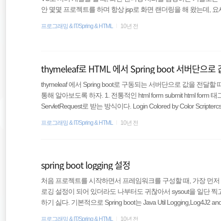
안 몇몇 프로젝트를 하며 항상 jsp로 화면 랜더링을 해 왔는데, 요새는
기본적으로 JSP와 Thymeleaf(타임리프), Velocity 등을 지원 하
프로그래밍 & IT/Spring & HTML
10년 전
이다.각각의 장, 단점이 있기에 같이 쓸 수 있으면 좋은데 현재로서는 불
의 단점인 빡빡한 태그 규칙 문제는 http://leafcat.tistory.com/27 를 참
thymeleaf로 HTML 에서 Spring boot 서버단
thymeleaf 에서 Spring boot로 구동되는 서버단으로 값을
통해 알아보도록 하자. 1. 전통적인 html form submit html fo
ServletRequest로 받는 방식이다. Login Colored by Color Scri
mit type의 버튼을 통해 /login.do로 HttpServletRequest에 값을
프로그래밍 & IT/Spring & HTML
10년 전
spring boot logging 설정
처음 프로젝트를 시작하면서 프레임워크를 구성할 때, 가장 먼저 
로깅 설정이 되어 있더라도 나부터도 귀찮아서 sysout을 일단 찍
하기 싫다. 기본적으로 Spring boot는 Java Util Logging,Log4
하지 않는다면 기본 스프링부트 로그 레벨은 info이다. 물론 classpath에 l
프로그래밍 & IT/Spring & HTML
10년 전