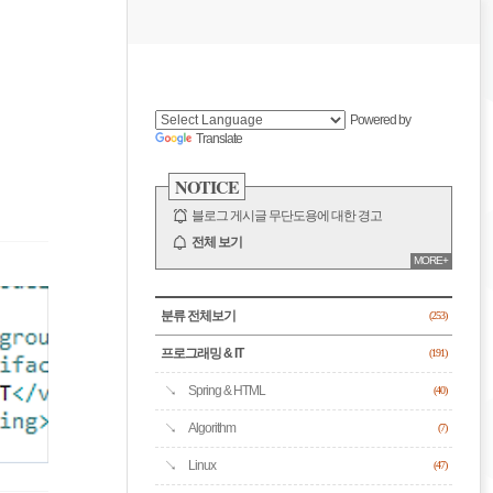
비
게
사
이
이
드
Powered by
바
Translate
션
NOTICE
블로그 게시글 무단도용에 대한 경고
전체 보기
MORE+
CATEGORY
분류 전체보기
(253)
프로그래밍 & IT
(191)
Spring & HTML
(40)
Algorithm
(7)
Linux
(47)