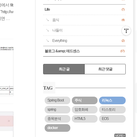
서 filt
Life
(7)
tp://w
키면 된
음식
(4)
 적용되어
나들이
(1)
Everything
(2)
블로그 &amp; 애드센스
(17)
RECENTLY
최근 글
최근 댓글
최
근
TAG
글
Spring Boot
주식
리눅스
spring
암호화폐
티스토리
종목분석
HTML5
EOS
docker
MORE+