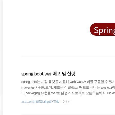
재
본
문
검
위
으
색
로
바
치
Sprin
로
가
::
기
Spring Boot
주식
spring boot war 배포 및 실행
spring boot는 내장 톰캣을 사용해 web-was 서버를 구동할 
리눅스
maven을 사용했으며, 개발은 이클립스, 배포할 서버는 aws ec2에 Ubu
이 packaging 유형을 war로 설정 2. 프로젝트 오른쪽클릭 > Run as > 
spring
후 Run 실행※ No compiler is provided in this environment. Perhaps 
프로그래밍 & IT/Spring & HTML
9년 전
위 에러와 함께 maven 빌드가 되지 않는 경우가 있다. 이 경우는 java bu
암호화폐