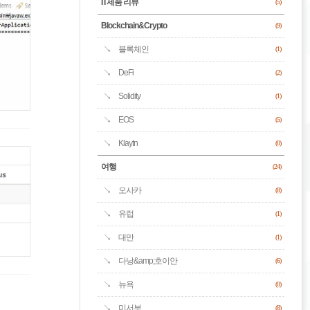
IT제품 리뷰
(5)
Blockchain&Crypto
(9)
블록체인
(1)
DeFi
(2)
Solidity
(1)
EOS
(5)
Klaytn
(0)
여행
(24)
오사카
(8)
유럽
(1)
대만
(1)
다낭&amp;호이안
(6)
뉴욕
(0)
미서부
(8)