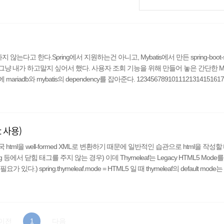
 할 필요는 없기에 만능 application.pr
퍼티는 ..
않는다고 한다.Spring에서 지원하는건 아니고, Mybatis에서 만든 spring-boot-sta
그냥 내가 하고말지 싶어서 했다. 사용자 조회 기능을 위해 만들어 놓은 간단한 M
riadb와 mybatis의 dependency를 잡아준다. 1234567891011121314151617
jdbc mariadb-java-client or..
t 사용)
국 html을 well-formed XML로 변환하기 때문에 일반적인 습관으로 html을 작성할
ag 등에서 닫힘 태그를 주지 않는 경우) 이데 Thymeleaf는 Legacy HTML5 Mode
spring.thymeleaf.mode = HTML5 일 때 thymeleaf의 default mode는 
를 선언한다. 그 뒤, 이 html5 페이지에 접근하게 되면, 에..
이전
1
다음