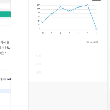
스 예시를
08-07 01:21
서 Http
VISITOR
m은 sub
오늘
어제
전체