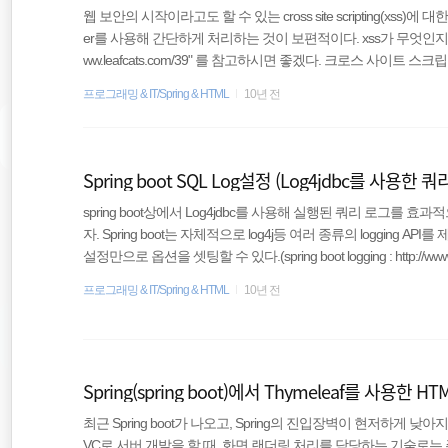
웹 보안의 시작이라고도 할 수 있는 cross site scripting(xss)에
er를 사용해 간단하게 처리하는 것이 보편적이다. xss가 무엇인지 모르시는 분은 
ww.leafcats.com/39" 를 참고하시면 좋겠다. 크로스 사이트
다. 하지만 스스로가 정말 능력있는 보안 개발자가 아닌이상 직접 작
프로그래밍 & IT/Spring & HTML
10년 전
..
Spring boot SQL Log설정 (Log4jdbc를 사용한 쿼
spring boot상에서 Log4jdbc를 사용해 실행된 쿼리 로그를
자. Spring boot는 자체적으로 log4j등 여러 종류의 logging API를 제
설정만으로 옵션을 셋팅할 수 있다.(spring boot logging : http://
는 실행된 sql 로그를 보는 것에 다소 불편함이 있다.일반적인 
프로그래밍 & IT/Spring & HTML
10년 전
형식의 sql 로그를 볼 수 있다. Preparing: SELECT CODE_NAM
= ? Parameters: 25(Int..
Spring(spring boot)에서 Thymeleaf를 사용한 
최근 Spring boot가 나오고, Spring의 진입장벽이 현저하게 낮
VC로 서버 개발을 할 때, 화면 랜더링 처리를 담당하는 기술로는 