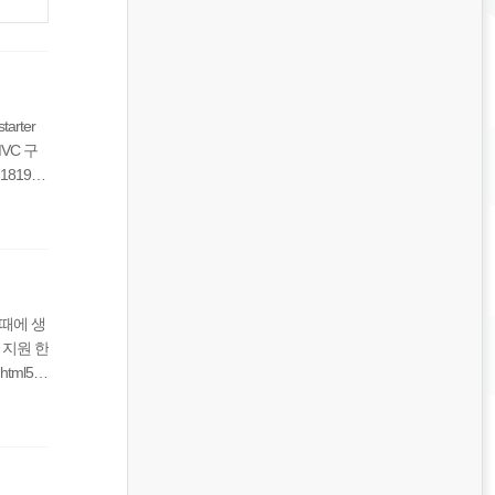
rter
VC 구
181920
 때에 생
를 지원 한
html5이