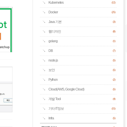
Kubernetes
(12)
Docker
(25)
Java 기본
(3)
웹디자인
(8)
golang
(1)
DB
(7)
node.js
(5)
보안
(5)
Python
(2)
Cloud(AWS, Google Cloud)
(5)
개발 Tool
(4)
기타 IT정보
(15)
Infra
(5)