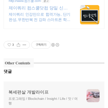
http://www.컴스쿨.com
광고
제이쿼리 컴스쿨닷컴 당일 신청&
결제시 기프티콘!
제이쿼리 인강만으로 합격가능, 단기
완성, 무한반복 전 강좌 스마트폰 학습
가능
3
구독하기
Other Contents
댓글
복세편살 개발라이프
프로그래밍 / Blockchain / Insight / Life / 맛 / 여
행