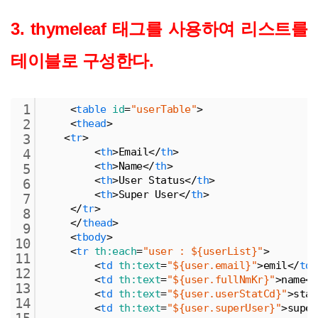
3. thymeleaf 태그를 사용하여 리스트를
테이블로 구성한다.
1
<
table
id
=
"userTable"
>
2
<
thead
>
<
tr
>
3
<
th
>
Email
<
/
th
>
4
<
th
>
Name
<
/
th
>
5
<
th
>
User Status
<
/
th
>
6
<
th
>
Super User
<
/
th
>
7
<
/
tr
>
8
<
/
thead
>
9
<
tbody
>
10
<
tr
th:each
=
"user : ${userList}"
>
11
<
td
th:text
=
"${user.email}"
>
emil
<
/
td
>
12
<
td
th:text
=
"${user.fullNmKr}"
>
name
<
/
13
<
td
th:text
=
"${user.userStatCd}"
>
stat
14
<
td
th:text
=
"${user.superUser}"
>
super