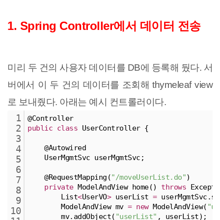
1. Spring Controller에서 데이터 전송
미리 두 건의 사용자 데이터를 DB에 등록해 뒀다. 서
버에서 이 두 건의 데이터를 조회해 thymeleaf view
로 보내줬다. 아래는 예시 컨트롤러이다.
1
@Controller
2
public
class
 UserController {
3
    @Autowired
4
    UserMgmtSvc userMgmtSvc;
5
6
    @RequestMapping(
"/moveUserList.do"
)
7
private
 ModelAndView home() 
throws
 Excepti
8
        List
<
UserVO
>
 userList 
=
 userMgmtSvc.se
9
        ModelAndView mv 
=
new
 ModelAndView(
"us
10
        mv.addObject(
"userList"
, userList);