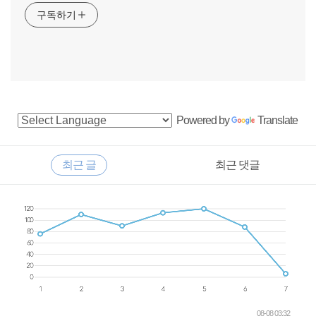
구독하기
사
Powered by
Translate
이
드
RECENTLY
최근 글
최근 댓글
바
최
근
글
08-08 03:32