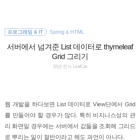
검
본
색
문
으
로
EOS
바
프로그래밍 & IT
Spring & HTML
로
가
Spring Boot
기
서버에서 넘겨준 List 데이터로 thymeleaf
티스토리
Grid 그리기
by
10년 전
LeafCat
docker
주식
암호화폐
웹 개발을 하다보면 List 데이터로 View단에서 Grid
를 만들어야 할 경우가 많다. 특히 비지니스성의 관
종목분석
리 화면일 경우에는 서버에서 값들을 조회해 그리드
HTML5
로 뿌리는 일이 절반이라고 해도 과언이 아니다.