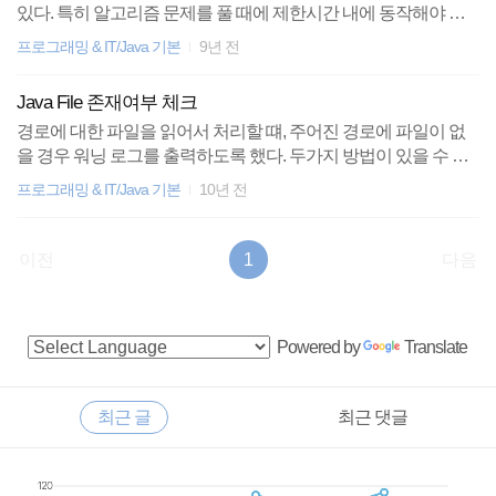
있다. 특히 알고리즘 문제를 풀 때에 제한시간 내에 동작해야 하
는 것을 테스트 해야할 경우에 유용하다. 물론 직접 체점 시스템
프로그래밍 & IT/Java 기본
9년 전
에 돌려 봐도 되겠지만 번거롭고 사이트에 따라서 체점에 걸리는
대기 시간이 긴 경우도 있다. 코드 자체는 매우 단순하다. 하지만
Java File 존재여부 체크
내 기억력 문제인지 매번 API가 떠오르지 않아서 필요할 때마다
경로에 대한 파일을 읽어서 처리할 떄, 주어진 경로에 파일이 없
검색해서 사용하곤 한다. java에서 현재 시간을 가져오는 API는 S
을 경우 워닝 로그를 출력하도록 했다. 두가지 방법이 있을 수 있
ystem 클래스의 currentTimeMillis() 메소드이다.이를 이용해 걸리
는데.. 1. 삽질물론 동작하는 코드지만.. 의식의 흐름대로 코딩하
는 시간을 측정하고자 하는 로직의 맨 윗줄에 long 타입 변수를 하
프로그래밍 & IT/Java 기본
10년 전
다 삽질을 했다.다만 이 경우가 더 좋은 상황도 있으니 1234567 Fi
나 선언해서 System.currentTimeMillis(); 로 시간을 저장해 두고, 로
leReader fr;try{ fr = new FileReader(path);}catch (FileNotFoundExce
직이 다 끝난 뒤 다..
ption e) { logger.debug("찾을 수 없는 파일");} Colored by Color Scrip
이전
1
다음
tercs FileReader를 사용해 경로에 있는 파일을 읽는다. 파일이 없
을 경우 catch하여 exception처리했다.오직 읽어온 File을 처리하
는 로직만 있다면 저렇게 하는게 더 깔끔할듯 싶다. 2. Fi..
사
Powered by
Translate
이
드
RECENTLY
최근 글
최근 댓글
바
최