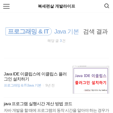
검
본
복세편살 개발라이프
색
문
으
로
리눅스
바
로
가
프로그래밍 & IT
Java 기본
검색 결과
암호화폐
기
해당 글
3
건
HTML5
Spring Boot
docker
Java IDE 이클립스에 이클립스 플러
그인 설치하기
종목분석
프로그래밍 & IT/Java 기본
9년 전
EOS
java 프로그램 실행시간 계산 방법 코드
주식
자바 개발을 할 때에 프로그램의 동작 시간을 알아야 하는 경우가