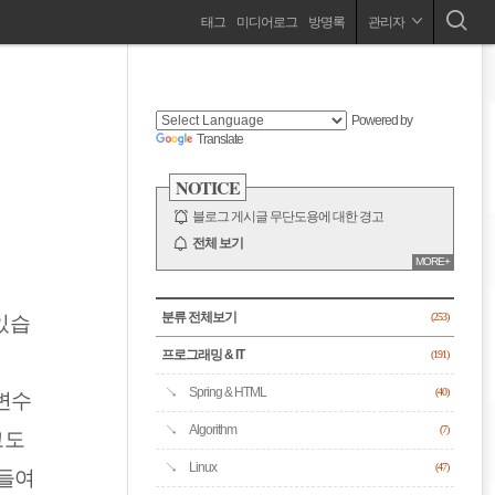
네
태그
미디어로그
방명록
관리자
프로그래밍 / Blockchain / Insight / Life / 맛 / 여행
비
사
이
드
게
Powered by
바
Translate
이
NOTICE
션
블로그 게시글 무단도용에 대한 경고
전체 보기
MORE+
CATEGORY
분류 전체보기
있습
(253)
프로그래밍 & IT
(191)
Spring & HTML
(40)
변수
Algorithm
(7)
고도
Linux
(47)
 들여