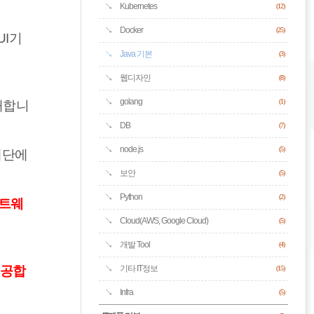
Kubernetes
(12)
Docker
(25)
UI기
Java 기본
(3)
웹디자인
(8)
golang
재합니
(1)
DB
(7)
node.js
(5)
재단에
보안
(5)
Python
(2)
프트웨
Cloud(AWS, Google Cloud)
(5)
개발 Tool
(4)
제공합
기타 IT정보
(15)
Infra
(5)