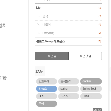
Life
(7)
음식
(4)
설치
나들이
(1)
Everything
(2)
블로그 &amp; 애드센스
(17)
RECENTLY
최근 글
최근 댓글
최
근
TAG
글
공합
암호화폐
종목분석
docker
리눅스
spring
Spring Boot
EOS
티스토리
HTML5
주식
MORE+