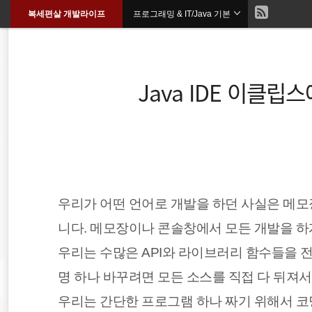
현
복세편살 개발라이프
프로그래밍 & IT/Java 기본
본
문
검
으
재
색
로
바
위
로
Java IDE 이클
가
기
치
::
암호화폐
종목분석
우리가 어떤 언어로 개발을 하던 사실은 메모
docker
니다. 메모장이나 콘솔창에서 모든 개발을 하
우리는 수많은 API와 라이브러리 함수들을 전
리눅스
명 하나 바꾸려면 모든 소스를 직접 다 뒤져서
spring
우리는 간단한 프로그램 하나 짜기 위해서 코