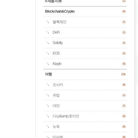
IT제품 리뷰
(5)
Blockchain&Crypto
(9)
블록체인
(1)
DeFi
(2)
Solidity
(1)
EOS
(5)
Klaytn
(0)
여행
(24)
오사카
(8)
유럽
(1)
대만
(1)
다낭&amp;호이안
(6)
뉴욕
(0)
미서부
(8)