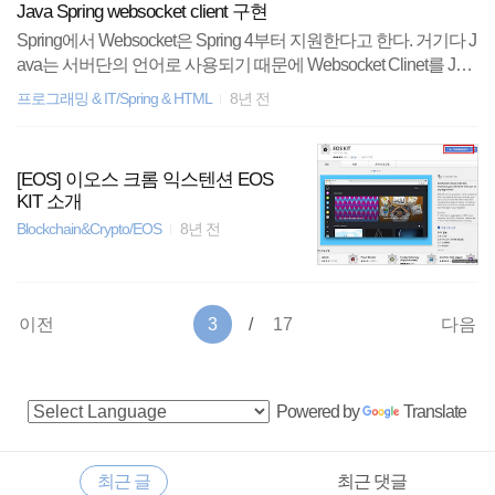
Java Spring websocket client 구현
Spring에서 Websocket은 Spring 4부터 지원한다고 한다. 거기다 J
ava는 서버단의 언어로 사용되기 때문에 Websocket Clinet를 Jav
a로 구현하는 것에 대한 예제가 많지 않다.암호화폐 trading bot을
프로그래밍 & IT/Spring & HTML
8년 전
만들기 위해 spring boot로 websocket 요청을 할 필요가 있어서 이
번 기회에 코드를 정리해 보았다. 사용한 라이브러리 Github에 올
라와 있는 neovisionaries 라는 websocket 라이브러리를 사용하였
[EOS] 이오스 크롬 익스텐션 EOS
다.( https://github.com/TakahikoKawasaki/nv-websocket-client ) pom.
KIT 소개
xml maven을 사용했기 때문에, pom.xml에 아래와 같은 dependen
Blockchain&Crypto/EOS
8년 전
cy를 추가해 주었다. Gradle을 사용한다면 ..
이전
3
17
다음
사
Powered by
Translate
이
드
RECENTLY
최근 글
최근 댓글
바