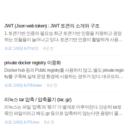
검
본
색
문
으
로
암호화폐
바
JWT (Json web token) : JWT 토큰의 소개와 구조
로
1. 토큰기반 인증의 필요성 최근 토큰기반 인증을 지원하고 권장
가
리눅스
기
하는 모듈들이 늘어나고 있다. 토큰기반 인증이 활발하게 사용되
기 이전에는(물론 지금도 수많은 곳에서 사용중이다) 세션을 사
프로그래밍 & IT/보안
6년 전
주식
용한 인증을 사용했다. 세션은 최근 부각되고 있는 마이크로 서비
스 측면에서 치명적인 단점을 가지고 있다. "스케일 인 / 스케일 아
private docker registry 이중화
docker
웃 등 확장성이 중요한 마이크로서비스 환경에서 세션 유지에 대
Docker hub 등의 Public registry를 사용하지 않고, 별도 private regis
한 불편함이 있다." 이를 획기적으로 개선할 수 있는 대안이 바로
try를 구축해 실제 운영 환경에 사용하는 경우가 있다. 대규모의
토큰기반 인증이다. 인증 정보와 기본적인 일부 데이터들을 정해
종목분석
클러스터 운영 환경일수록 registry는 컨테이너로 기동되는 서비
진 시간동안 유효한 토큰으로 만들어 인증에 사용하게 되는데, 이
프로그래밍 & IT/Docker
6년 전
스의 빌드 및 배포에 매우 중요한 역할을 하기에 가용성 및 안정
는 서버측 부하를 줄여줄 뿐 아니라 스케일 인 / 스케일 아웃 상황
HTML5
성에 압박을 받게 될 것이다. Registry를 이중화 하는 것은 일반적
에서 어떤 노드로 커넥션이 옮겨 가더라도 현재의 인증 상태를 유
리눅스 tar 압축 / 압축풀기 (tar, gz)
인 DB이중화에 비해 간단하다. docker docs에서 기술하고 있는
지할 수 있게 된다..
리눅스는 파일 '압축'과 '묶기' 가 별개로 이루어진다. 단순히 tar로
티스토리
다음 3가지만 지켜주면 된다. The most important aspect is that a lo
묶인 파일이라고 해도 gz 등으로 압축하지 않는다면 용량이 줄지
ad balanced cluster of registries must share the same resources. For
않는다. 자주 쓰이는 tar 압축 관련 명령어는 다음과 같다. 1. tar로
the current version of the re..
spring
프로그래밍 & IT/Linux
6년 전
묶기 tar -cvf [파일명.tar] [대상1] [대상2] [대상3]... 2. tar 묶음 풀기 tar -