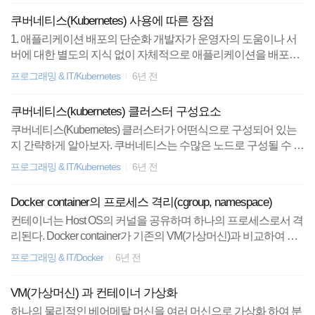
xvf [파일명.tar] 3. tar.gz 로 묶고 압축하기 tar -zcvf [파일명.tar.gz] [대
쿠버네티스(Kubernetes) 사용에 따른 장점
상1] [대상2] [대상3]... 4. tar.gz 압축 풀기 tar -zxvf [파일명.tar.gz] 아래
1. 애플리케이션 배포의 단순화 개발자가 운영자의 도움이나 서
는 리눅스 tar 명령어의 동작과 옵션에 대한 부가 설명이다. tar 동
버에 대한 별도의 지식 없이 자체적으로 애플리케이션을 배포할
작 소문자 c : 새로운 묶음을 만든다. 대문자 C : tar 묶음을 풀 때 지
수 있게 된다. 쿠버네티스 클러스터의 노드는 수많은 베어메탈 서
정한 디렉터리 하위에 풀어..
프로그래밍 & IT/Kubernetes
6년 전
버 혹은 VM으로 구성되어 있을지라도 배포를 기다리는 애플리케
이션 입장에서는 하나의 거대한 서버이다. 개발자는 컨테이너화
쿠버네티스(kubernetes) 클러스터 구성요소
된 애플리케이션을 인프라 구성에 대한 정보 없이도 손쉽게 배포
쿠버네티스(Kubernetes) 클러스터가 어떤식으로 구성되어 있는
할 수 있다. 또한 쿠버네티스 환경에서는 rolling upgrade, blue-gree
지 간략하게 알아보자. 쿠버네티스는 수많은 노드로 구성될 수 있
n 배포 등을 간단하게 실행할 수 있다. 2. 애플리케이션 개발의 단
으나, 노드는 크게 두가지 유형으로 나뉜다. 1. 마스터 노드 쿠버
순화 개발 환경과 운영 환경이 동일한 환경(컨테이너)에서 애플
프로그래밍 & IT/Kubernetes
6년 전
네티스 컨트롤 플레인을 실행하는 노드이다. 컨트롤 플레인은 쿠
리케이션이 구동된다는 보장을 갖게 된다. 개발자는 환경 차이에
버네티스 클러스터 전체를 제어하고 관리하는 역할을 하는 구성
따른 추가적인 고민을 할 필요가 없게 된다. java로 동작하는 애..
Docker container의 프로세스 격리(cgroup, namespace)
요소들로 이루어져 있다. 2. 워커 노드 실제 컨테이너들이 배포되
컨테이너는 Host OS의 커널을 공유하며 하나의 프로세스로서 격
는 노드이다. 워커 노드에 애플리케이션 컨테이너들이 구동된다.
리된다. Docker container가 기존의 VM(가상머신)과 비교하여 가
마스터 노드도 컨트롤 플레인을 제외하면 하나의 워커 노드로서
상화 측면에서 어떻게 다른지는 (https://www.leafcats.com/301) 를
기능할 수 있다. 다음은 마스터/워커 노드를 구성하는 요소들에
프로그래밍 & IT/Docker
6년 전
참조 바란다. 그렇다면 리눅스 OS 환경에서 어떻게 하나의 프로
대한 간략한 설명이다. 컨트롤 플레인의 구성 요소 - API 서버 : 워
세스가 커널을 공유하면서 가상화 될 수 있는걸까? 컨테이너는
커노드, 컨트롤 플레인의 구성 요소들과 통신한다. - 스케쥴러 : 애
VM(가상머신) 과 컨테이너 가상화
다음 두가지를 사용해 컨테이너 프로세스를 격리한다. 첫 번째로
플리케..
하나의 물리적인 베어메탈 머신을 여러 머신으로 가상화 하여 분
는 리눅스 네임스페이스(namespace)로 각각 컨테이너에서 실행