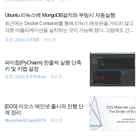
이드 어플리케이션이다. 아이폰에도 동일한 App이 있는지는 모
르겠지만, 비슷한 기능을 하는 어플리케이션들이 있을 것이다. 별
Ubuntu 리눅스에 MongoDB설치와 부팅시 자동실행
다른 설정 없이 그냥 앱을 설치한 뒤 와이파이로 해당 공유기에
최근에는 Docker Container를 통해 리눅스 배포판을 가리지 않고
연결하고 앱을 실행하면, 바로 해당 공유기에 연결된 장치들의 IP
각종 어플리케이션을 설치하는 것이 가능해 졌다. 그럼에도 간혹
와 MAC어드레스까지 확인이 가능하다. 노트북이나 데스크탑처
No container로 설치해야 하는 상황들이 있는데, 그 중 가장 많은
럼 직접 커맨드로 손쉽게 IP를 확인하기 쉬운 장치들은 굳이 필요
프로그래밍 & IT/DB
8년 전
경우가 DB이다. 역시나 ubuntu 환경에서 VM Process로 MongoD
없더라도 간혹 라즈베리파이나 IP 확인이 필요한 장비들의 IP를
B를 설치해야 하는 상황이 생겼다. 우선 설치를 위해 아래 커멘드
확인하기 매우 쉽고 유용한 어플리케이션이다.
를 실행한다. (ubuntu 14.04 맞춤형 스크립트이다. 다른 버전의 경
파이참(PyCharm) 한줄씩 실행 단축
우 정상 동작하지 않는다면 mongodb 공식 홈페이지를 참고하자)
키 및 키맵 설정
1234567sudo apt-key adv --keyserver hkp://keyserver.ubuntu.com:8
프로그래밍 & IT/Python
8년 전
0 --recv 0C49F3730359A14518585931BC711F9BA15703C6 ech
o "..
[EOS] 이오스 메인넷 출시와 진행 단
계 정리
Blockchain&Crypto/EOS
8년 전