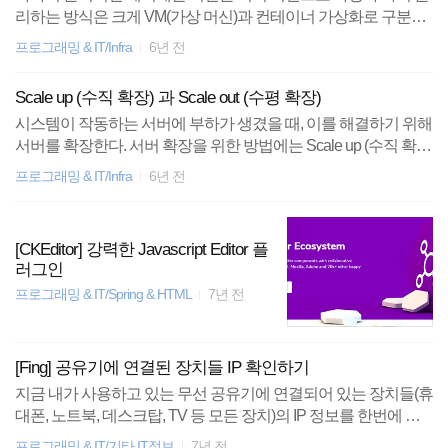
리하는 방식은 크게 VM(가상 머신)과 컨테이너 가상화로 구분된
된 프로세스가 시스템(user, 파일, 네트워크, 호스트명, 프로세스
다. VM은 베어메탈 서버에 설치된 호스트 OS와 커널의 공유하지
등)에 대해서 독립되어 볼 수 있도록 구현해 준다. 그 다음으로는
프로그래밍 & IT/Infra
6년 전
않으며 구성 요소 프로세스 뿐만 아니라 시스템 프로세스 전체를
리눅스의 cgroups를 사용해 각각의 컨테이너(프로세스)가 사용할
실행하게 된다. 때문에 가상화된 환경 위에 애플리케이션을 구동
수 있는 시스템 리소스(CP..
Scale up (수직 확장) 과 Scale out (수평 확장)
하기 위해서는 애플리케이션 구동에 필요한 리로스 뿐 아니라 V
시스템이 작동하는 서버에 부하가 생겼을 때, 이를 해결하기 위해
M을 생성하고 실행하기 위해 많은 추가적인 컴퓨팅 리소스가 필
서버를 확장한다. 서버 확장을 위한 방법에는 Scale up (수직 확
요하다. 또한 VM을 새롭게 구동할 때 시스템 서비스를 새롭게 구
장)과 Scale Out (수평 확장) 두가지 방법이 존재한다. Scale up : 늘
성하는 부팅 과정이 필요하며 이는 일반적으로 시간을 소요한다.
프로그래밍 & IT/Infra
6년 전
어나는 부하를 처리하기 위해 부족한 자원(CPU, 메모리 등)을 늘
컨테이너는 반면에 호스트 OS의 커널을 공유하며 단순히 호스트
려 서버를 수직으로 확장하는 방법. 대부분의 경우, 확장을 위해
OS에서 실행되는 하나의 격리되어있는 프로세스로서 동작한다.
동작하고 있는 애플리케이션를 변경할 필요가 없으나 서버의 자
즉, 구동하는 애플리케이션이 ..
[CKEditor] 강력한 Javascript Editor 플
원을 확장하는 것에 물리적인 한계가 존재한다. Scale out : 서버의
러그인
수를 늘리고 동작하는 애플리케이션의 복제본을 실행해 이중화,
프로그래밍 & IT/Spring & HTML
7년 전
삼중하를 하는 방식으로 부하를 분산시켜주는 방식. 하나의 서버
에 거대한 시스템이 하나로 존재하는 모놀리스 방식의 경우 수평
확장을 위해 애플리케이션 코드의 변경이 필요..
[Fing] 공유기에 연결된 장치들 IP 확인하기
지금 내가 사용하고 있는 무선 공유기에 연결되어 있는 장치들(휴
대폰, 노트북, 데스크탑, TV 등 모든 장치)의 IP 정보를 한번에 쉽
게 확인할 수 있는 안드로이드 어플이 있다. 바로 fing라는 안드로
프로그래밍 & IT/기타 IT정보
7년 전