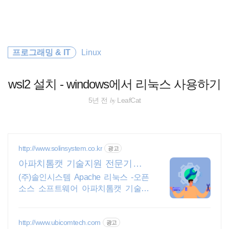
검
본
색
문
으
로
EOS
바
프로그래밍 & IT
Linux
로
가
docker
기
wsl2 설치 - windows에서 리눅스 사용하기
리눅스
by
5년 전
LeafCat
종목분석
주식
http://www.solinsystem.co.kr
광고
아파치톰캣 기술지원 전문기업 2
spring
0년이상 기술지원 노하우
(주)솔인시스템 Apache 리눅스 -오픈
소스 소프트웨어 아파치톰캣 기술지
티스토리
원
Spring Boot
http://www.ubicomtech.com
광고