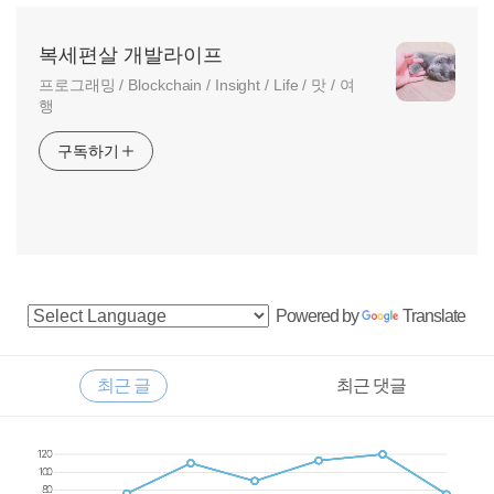
복세편살 개발라이프
프로그래밍 / Blockchain / Insight / Life / 맛 / 여
행
구독하기
사
Powered by
Translate
이
드
RECENTLY
최근 글
최근 댓글
바
최
근
글