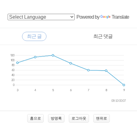
사
Powered by
Translate
이
드
RECENTLY
최근 글
최근 댓글
바
최
근
글
08-10 00:07
홈으로
방명록
로그아웃
맨위로