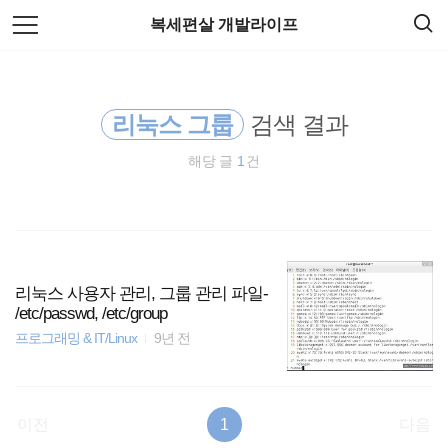
검
본
복세편살 개발라이프
색
문
으
로
docker
바
로
가
리눅스 그룹
검색 결과
spring
기
해당 글
1
건
Spring Boot
주식
HTML5
리눅스 사용자 관리, 그룹 관리 파일-
/etc/passwd, /etc/group
암호화폐
프로그래밍 & IT/Linux
9년 전
리눅스
이전
1
다음
티스토리