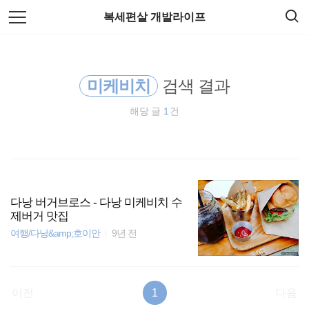
검
본
복세편살 개발라이프
색
문
으
로
리눅스
바
로
가
미케비치
검색 결과
EOS
기
해당 글
1
건
Spring Boot
티스토리
종목분석
다낭 버거브로스 - 다낭 미케비치 수
제버거 맛집
spring
여행/다낭&amp;호이안
9년 전
HTML5
이전
1
다음
암호화폐