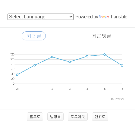
사
Powered by
Translate
이
드
RECENTLY
최근 글
최근 댓글
바
최
근
글
08-07 21:29
홈으로
방명록
로그아웃
맨위로