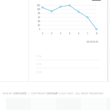
08-09 00:45
VISITOR
오늘
어제
전체
SKIN BY
COPYCATZ
| COPYRIGHT
CATCHUP
© 2017-2017 , ALL RIGHT RESERVED.