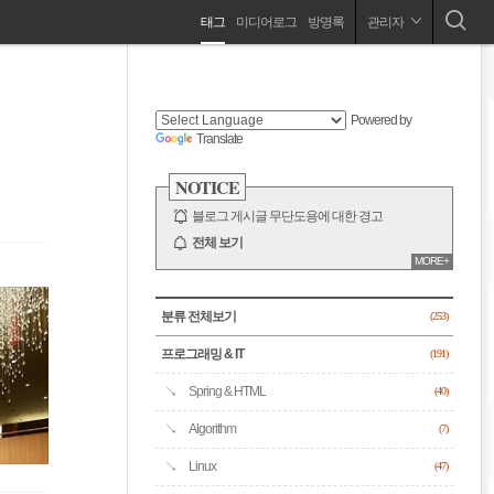
네
태그
미디어로그
방명록
관리자
프로그래밍 / Blockchain / Insight / Life / 맛 / 여행
비
사
이
드
게
Powered by
바
Translate
이
NOTICE
션
블로그 게시글 무단도용에 대한 경고
전체 보기
MORE+
CATEGORY
분류 전체보기
(253)
프로그래밍 & IT
(191)
Spring & HTML
(40)
Algorithm
(7)
Linux
(47)