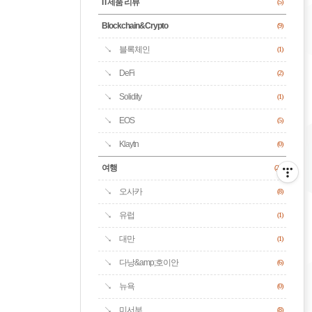
IT제품 리뷰
(5)
Blockchain&Crypto
(9)
블록체인
(1)
DeFi
(2)
Solidity
(1)
EOS
(5)
Klaytn
(0)
여행
(24)
오사카
(8)
유럽
(1)
대만
(1)
다낭&amp;호이안
(6)
뉴욕
(0)
미서부
(8)