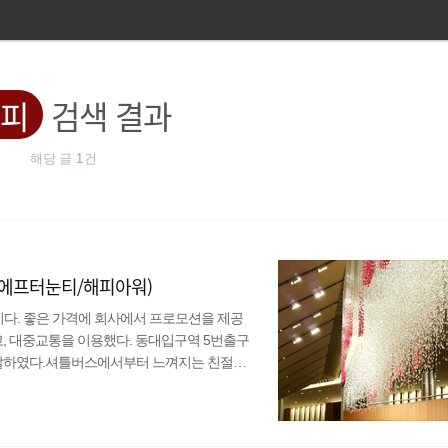
피
검색 결과
해당 글
1
건
1(에프터눈티/해피아워)
이다. 좋은 가격에 회사에서 프로모션을 제공
고, 대중교통을 이용했다. 동대입구역 5번출구
출발하였다.셔틀버스에서부터 느껴지는 친절함
은 투박한 건물이었는데, 올라가서 본 느낌은
눈까지 와서 더 분위기 있었다.) 이그제큐티브
서 비지니스 디럭스 룸 1박 + 애프터눈티