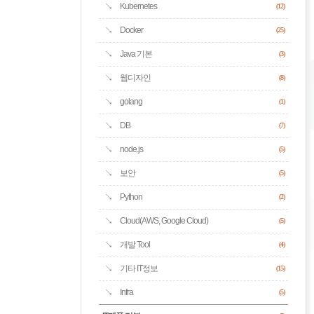
Kubernetes
(12)
Docker
(25)
Java 기본
(3)
웹디자인
(8)
golang
(1)
DB
(7)
node.js
(5)
보안
(5)
Python
(2)
Cloud(AWS, Google Cloud)
(5)
개발 Tool
(4)
기타 IT정보
(15)
Infra
(5)