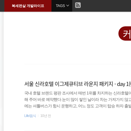
현
복세편살 개발라이프
TAGS
본
문
검
으
재
색
로
바
위
커
로
가
기
치
::
주식
티스토리
서울 신라호텔 이그제큐티브 라운지 패키지 - day 
국내 호텔 브랜드 평판 조사에서 매번 1위를 차지하는 신라호텔
Spring Boot
해 주어 바로 예약했다.눈이 많이 쌓인 날이라 차는 가져가지 않
에는 셔틀버스가 항시 운행하고, 어느 정도 고객이 탑승 하자 
HTML5
이 심상치 않다. 매번 저~ 아래에만 보던 느낌은 벽돌 색의 약간
Life/음식
10년 전
양식 건물과 한식 건물이 완벽한 조화를 이룬 묘한 느낌이었다.(
docker
라운지 패키지는 신라호텔의 VIP 라운지인 이그제큐티브 라운지에