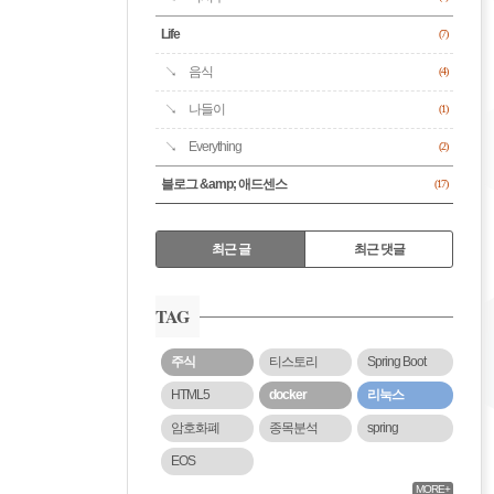
Life
(7)
음식
(4)
나들이
(1)
Everything
(2)
블로그 &amp; 애드센스
(17)
RECENTLY
최근 글
최근 댓글
최
근
TAG
글
주식
티스토리
Spring Boot
HTML5
docker
리눅스
암호화폐
종목분석
spring
EOS
MORE+