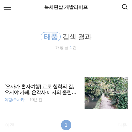
검
본
복세편살 개발라이프
색
문
으
로
HTML5
바
로
가
태풍
검색 결과
리눅스
기
해당 글
1
건
EOS
티스토리
Spring Boot
[오사카 혼자여행] 교토 철학의 길,
요지야 카페, 은각사 에서의 홀린듯
주식
한 신비로운 하루
여행/오사카
10년 전
암호화폐
이전
1
다음
spring