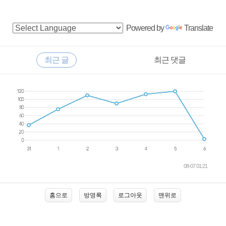
사
Powered by
Translate
이
드
RECENTLY
최근 글
최근 댓글
바
최
근
글
08-07 01:21
홈으로
방명록
로그아웃
맨위로