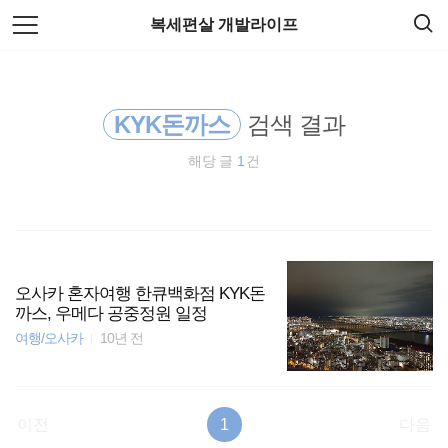
검
본
복세편살 개발라이프
색
문
으
로
docker
바
로
가
KYK돈까스
검색 결과
HTML5
기
해당 글
1
건
종목분석
티스토리
spring
오사카 혼자여행 한큐백화점 KYK돈
까스, 우메다 공중정원 일정
리눅스
여행/오사카
10년 전
EOS
이전
1
다음
암호화폐