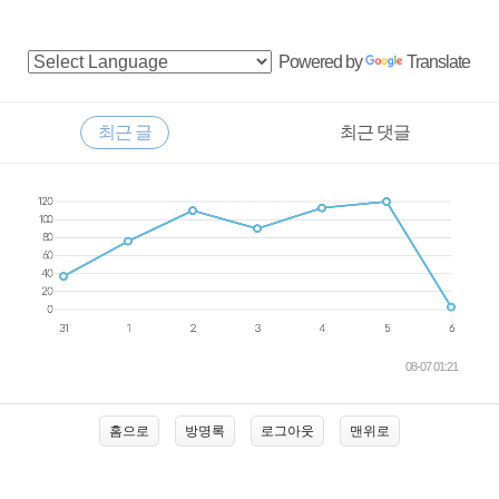
사
Powered by
Translate
이
드
RECENTLY
최근 글
최근 댓글
바
최
근
글
08-07 01:21
홈으로
방명록
로그아웃
맨위로