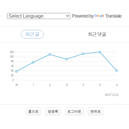
사
Powered by
Translate
이
드
RECENTLY
최근 글
최근 댓글
바
최
근
글
08-07 12:31
홈으로
방명록
로그아웃
맨위로