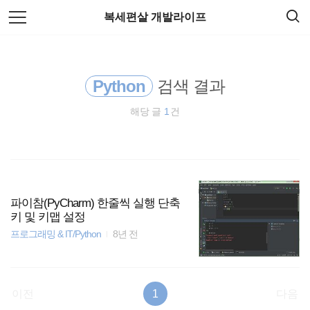
검
본
복세편살 개발라이프
색
문
으
로
리눅스
바
로
가
Python
검색 결과
Spring Boot
기
해당 글
1
건
spring
티스토리
종목분석
파이참(PyCharm) 한줄씩 실행 단축
키 및 키맵 설정
HTML5
프로그래밍 & IT/Python
8년 전
docker
이전
1
다음
암호화폐