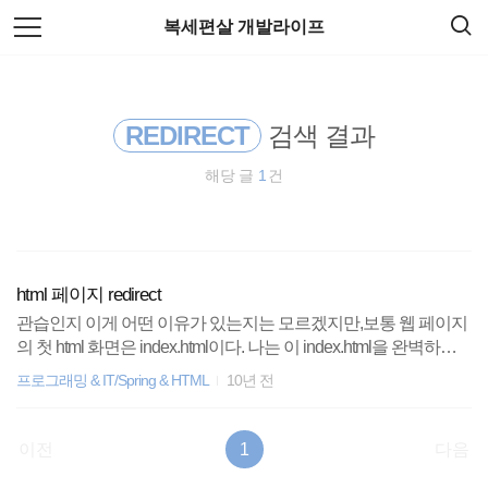
검
본
복세편살 개발라이프
색
문
으
로
티스토리
바
로
가
REDIRECT
검색 결과
리눅스
기
해당 글
1
건
spring
암호화폐
html 페이지 redirect
Spring Boot
관습인지 이게 어떤 이유가 있는지는 모르겠지만,보통 웹 페이지
의 첫 html 화면은 index.html이다. 나는 이 index.html을 완벽하게
docker
'빈' 화면으로 만들 것이다.그리고 사용자가 느끼는 '진짜' 첫 화면
프로그래밍 & IT/Spring & HTML
10년 전
으로 바로 redirect 시켜주고자 한다. Spring framework를 사용하고
주식
있기 때문에, redirect 자체도 컨트롤러를 통한 이동이 될 것이다.
사실 몇 번인가 해 본 작업이지만.. 보통 프로젝트를 시작할때나
이전
1
다음
EOS
특정한 상황이 아니고서는 자주 사용할 일이 없기 때문에,그 때마