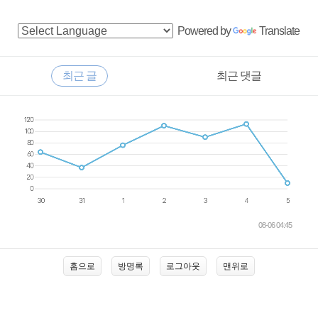
다 다시 구글링을 해서 작업을 해 왔다. 방법은 매우 간단하다.ind
ex.html의 meta tag를 이렇게 작성해 주면 끝. 1cs content의 앞쪽
사
Powered by
Translate
숫자 0;은 0초 뒤에 수행하라는 뜻이다. 즉, 개발자..
이
드
RECENTLY
최근 글
최근 댓글
바
최
근
글
08-06 04:45
홈으로
방명록
로그아웃
맨위로