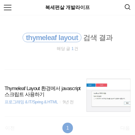
검
본
복세편살 개발라이프
색
문
으
로
종목분석
바
로
가
thymeleaf layout
검색 결과
암호화폐
기
해당 글
1
건
HTML5
EOS
spring
Thymeleaf Layout 환경에서 javascript
스크립트 사용하기
리눅스
프로그래밍 & IT/Spring & HTML
9년 전
docker
이전
1
다음
주식