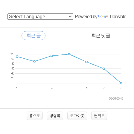
사
Powered by
Translate
이
드
RECENTLY
최근 글
최근 댓글
바
최
근
글
08-09 00:45
홈으로
방명록
로그아웃
맨위로