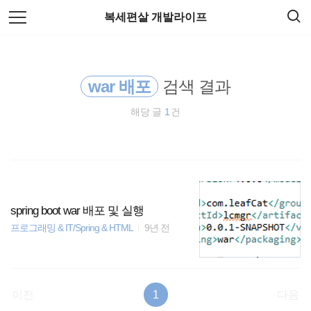
검
본
복세편살 개발라이프
색
문
으
로
주식
바
로
가
war 배포
검색 결과
티스토리
기
해당 글
1
건
리눅스
Spring Boot
docker
spring boot war 배포 및 실행
HTML5
프로그래밍 & IT/Spring & HTML
9년 전
spring
이전
1
다음
종목분석