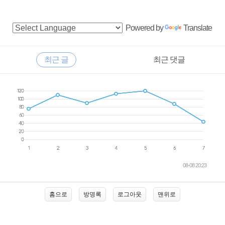
사
Powered by
Translate
이
드
RECENTLY
최근 글
최근 댓글
바
최
근
글
08-08 20:23
홈으로
방명록
로그아웃
맨위로