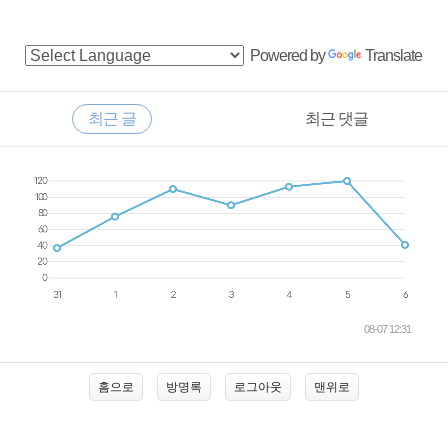
사
Powered by
Translate
이
드
RECENTLY
최근 글
최근 댓글
바
최
근
글
08-07 12:31
홈으로
방명록
로그아웃
맨위로