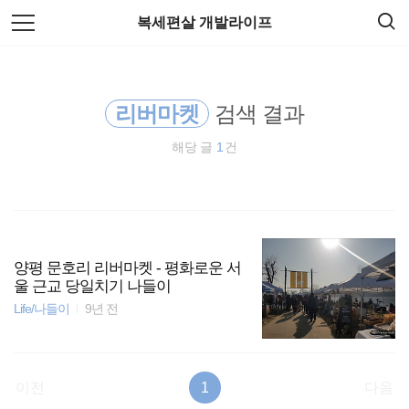
검
본
복세편살 개발라이프
색
문
으
로
티스토리
바
로
가
리버마켓
검색 결과
spring
기
해당 글
1
건
EOS
HTML5
주식
양평 문호리 리버마켓 - 평화로운 서
울 근교 당일치기 나들이
docker
Life/나들이
9년 전
종목분석
이전
1
다음
Spring Boot