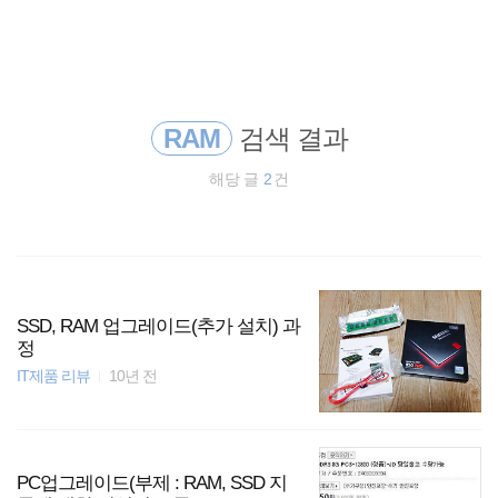
검
본
색
문
으
로
티스토리
바
로
가
RAM
검색 결과
spring
기
해당 글
2
건
리눅스
EOS
종목분석
SSD, RAM 업그레이드(추가 설치) 과
정
주식
IT제품 리뷰
10년 전
암호화폐
Spring Boot
PC업그레이드(부제 : RAM, SSD 지