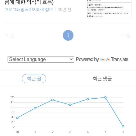
름에 대한 의식의 흐름)
프로그래밍 & IT/기타 IT정보
10년 전
이전
1
다음
사
Powered by
Translate
이
드
RECENTLY
최근 글
최근 댓글
바
최
근
글