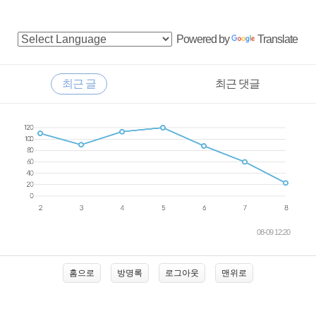
사
Powered by
Translate
이
드
RECENTLY
최근 글
최근 댓글
바
최
근
글
08-09 12:20
홈으로
방명록
로그아웃
맨위로