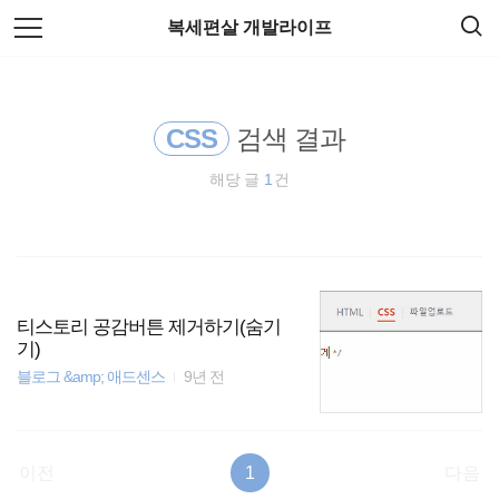
검
본
복세편살 개발라이프
색
문
으
로
spring
바
로
가
CSS
검색 결과
Spring Boot
기
해당 글
1
건
HTML5
docker
리눅스
티스토리 공감버튼 제거하기(숨기
기)
주식
블로그 &amp; 애드센스
9년 전
EOS
이전
1
다음
종목분석