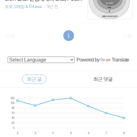
프로그래밍 & IT/Linux
9년 전
이전
1
다음
사
Powered by
Translate
이
드
RECENTLY
최근 글
최근 댓글
바
최
근
글