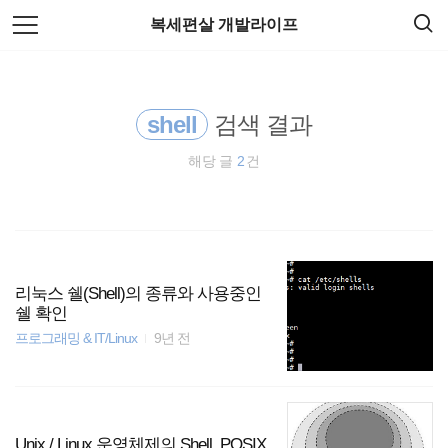
검
본
복세편살 개발라이프
색
문
으
로
HTML5
바
로
가
shell
검색 결과
주식
기
해당 글
2
건
spring
티스토리
docker
리눅스 쉘(Shell)의 종류와 사용중인
쉘 확인
리눅스
프로그래밍 & IT/Linux
9년 전
EOS
Spring Boot
Unix / Linux 운영체제의 Shell, POSIX