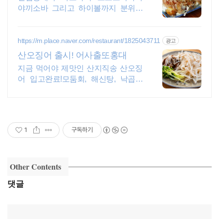
야끼소바 그리고 하이볼까지 분위기
좋은 지역 맛집
https://m.place.naver.com/restaurant/1825043711
광고
산오징어 출시! 어사출또홍대
지금 먹어야 제맛인 산지직송 산오징
어 입고완료!모둠회, 해신탕, 낙곱새
다양한메뉴
1
구독하기
Other Contents
댓글