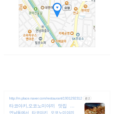
http://m.place.naver.com/restaurant/1931292312
광고
타코야키,오코노미야끼 맛집 연
남동 서울3대 타코야키맛집
연남동에서 타코야키 오코노미야끼