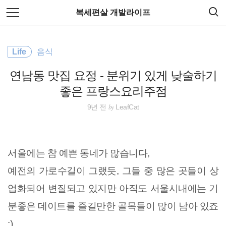
검
본
복세편살 개발라이프
색
문
으
로
EOS
바
Life
음식
로
가
spring
기
연남동 맛집 요정 - 분위기 있게 낮술하기
Spring Boot
좋은 프랑스요리주점
by
9년 전
LeafCat
리눅스
주식
서울에는 참 예쁜 동네가 많습니다,
종목분석
예전의 가로수길이 그랬듯, 그들 중 많은 곳들이 상
업화되어 변질되고 있지만 아직도 서울시내에는 기
docker
분좋은 데이트를 즐길만한 골목들이 많이 남아 있죠
HTML5
:)