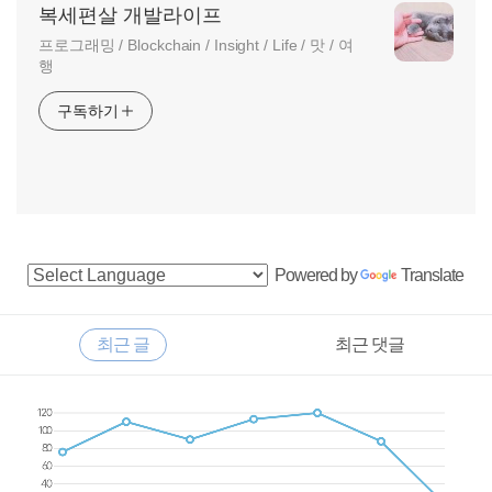
복세편살 개발라이프
프로그래밍 / Blockchain / Insight / Life / 맛 / 여
행
구독하기
사
Powered by
Translate
이
드
RECENTLY
최근 글
최근 댓글
바
최
근
글