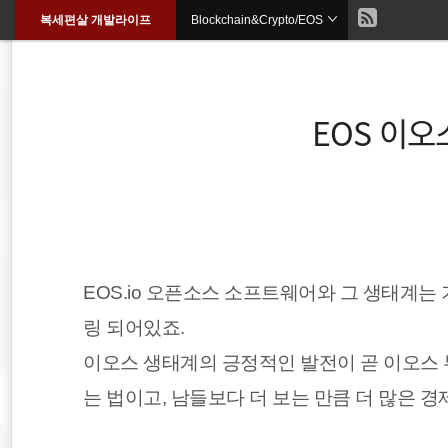
현
복세편살 개발라이프
Blockchain&Crypto/EOS
본
문
검
으
재
색
로
바
위
로
EOS 이오
가
기
치
::
docker
spring
EOS.io 오픈소스 소프트웨어와 그 생태계는
티스토리
링 되어있죠.
이오스 생태계의 긍정적인 발전이 곧 이오스 
HTML5
는 법이고, 남들보다 더 보는 만큼 더 많은 
리눅스