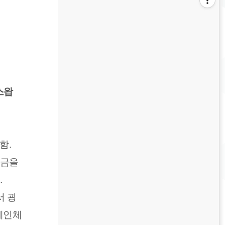
 스왑
함.
자금을
.
서 굉
 메인체