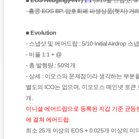
■
EOS Hedging(HNT)
1:1
(5/15일 스냅샷, 
홍콩 EOS BP. 암호화폐 파생상품(헷지) 거
■
Evolution
- 스냅샷 및 에어드랍 :
5/10 Initial Aird
- 비율 1:1 + @
- 총 발행량 : 50억개
- 상세 :
이오스의 문제점이라 생각하는 부분들을
별도의 ICO는 없으며, 이오오스 메인넷 토큰
개.
이니셜 에어드랍으로 등록된 지갑 기준 균등분배
에 걸쳐 에어드랍.
최소 25개 이상의 EOS + 0.025개 이상의