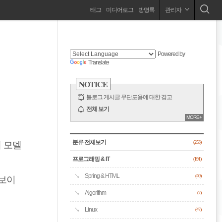
네
태그
미디어로그
방명록
관리자
프로그래밍 / Blockchain / Insight / Life / 맛 / 여행
비
사
이
드
게
Powered by
바
Translate
이
NOTICE
션
블로그 게시글 무단도용에 대한 경고
전체 보기
MORE+
CATEGORY
분류 전체보기
 모델
(253)
프로그래밍 & IT
(191)
Spring & HTML
(40)
 보이
Algorithm
(7)
Linux
(47)