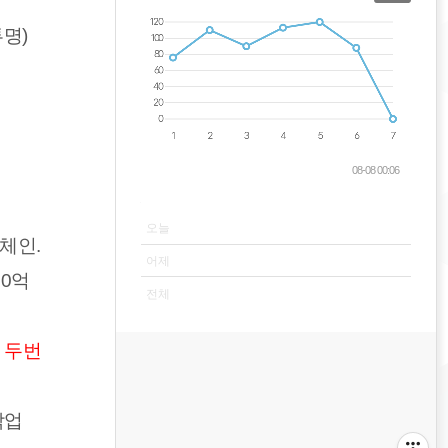
명)
08-08 00:06
VISITOR
오늘
체인.
어제
50억
전체
 두번
작업