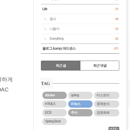
Life
(7)
음식
(4)
나들이
(1)
Everything
(2)
블로그 &amp; 애드센스
(17)
RECENTLY
최근 글
최근 댓글
최
보유하게
근
TAG
글
DAC
docker
spring
티스토리
HTML5
리눅스
종목분석
EOS
주식
암호화폐
Spring Boot
MORE+