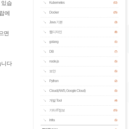
 있습
Kubernetes
(12)
드랍에
Docker
(25)
Java 기본
(3)
웹디자인
있으면
(8)
golang
(1)
DB
(7)
node.js
(5)
습니다
보안
(5)
Python
(2)
Cloud(AWS, Google Cloud)
(5)
개발 Tool
(4)
기타 IT정보
(15)
Infra
(5)