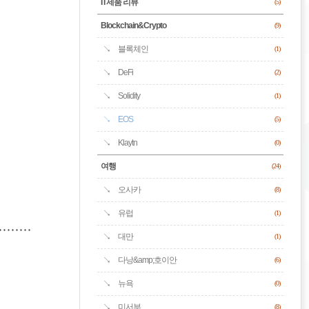
IT제품 리뷰
(5)
Blockchain&Crypto
(9)
블록체인
(1)
DeFi
(2)
Solidity
(1)
EOS
(5)
Klaytn
(0)
여행
(24)
오사카
(8)
유럽
(1)
대만
(1)
다낭&amp;호이안
(6)
뉴욕
(0)
미서부
(8)