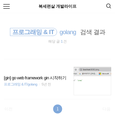
검
본
복세편살 개발라이프
색
문
으
로
docker
바
로
가
프로그래밍 & IT
golang
검색 결과
주식
기
해당 글
1
건
암호화폐
리눅스
spring
[gin] go web framework gin 시작하기
HTML5
프로그래밍 & IT/golang
5년 전
티스토리
이전
1
다음
Spring Boot