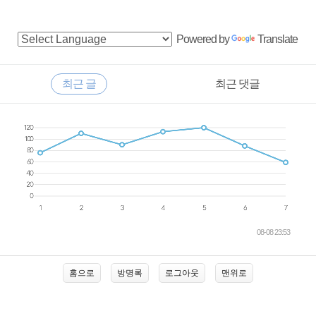
사
Powered by
Translate
이
드
RECENTLY
최근 글
최근 댓글
바
최
근
글
08-08 23:53
홈으로
방명록
로그아웃
맨위로