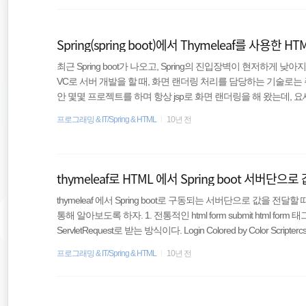
Spring(spring boot)에서 Thymeleaf를 사용한 
최근 Spring boot가 나오고, Spring의 진입장벽이 현저하게 낮
VC로 서버 개발을 할 때, 화면 랜더링 처리를 담당하는 기술로는 
안 몇몇 프로젝트를 하며 항상 jsp로 화면 랜더링을 해 왔는데, 요새는
기본적으로 JSP와 Thymeleaf(타임리프), Velocity 등을 지원 하
프로그래밍 & IT/Spring & HTML
10년 전
이다.각각의 장, 단점이 있기에 같이 쓸 수 있으면 좋은데 현재로서는 불
의 단점인 빡빡한 태그 규칙 문제는 http://leafcat.tistory.com/27 를 참
thymeleaf로 HTML 에서 Spring boot 서버단
thymeleaf 에서 Spring boot로 구동되는 서버단으로 값을
통해 알아보도록 하자. 1. 전통적인 html form submit html fo
ServletRequest로 받는 방식이다. Login Colored by Color Scri
mit type의 버튼을 통해 /login.do로 HttpServletRequest에 값을
프로그래밍 & IT/Spring & HTML
10년 전