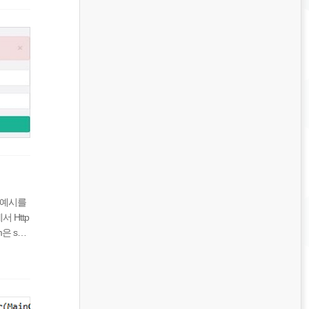
스 예시를
서 Http
m은 sub