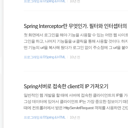
프로그래밍 & IT/Spring & HTML
10년 전
Spring Interceptor란 무엇인가. 필터와 인터셉터
첫 화면에서 로그인을 해야 기능을 사용할 수 있는 어떤 웹 사이
그인을 하고, 나머지 기능들을 ui 클릭을 통해 사용할 것이다. 하
떤 기능의 url을 복사해 뒀다가 로그인 없이 주소창에 그 url을 
아마 로그인 없이도 기능을 사용하게 되거나, 에러가 발생할 것이다
프로그래밍 & IT/Spring & HTML
10년 전
으로 아래와 같을 것이다. 1. 사용자는 로그인을 한다. 2. 시스
3. 사용자는 기능을 요청한다.4. 시스템은 사용자가 요청한 기능
크한다. 5. 시스템은 올바른 세션일 경우 기능 승인..
Spring서버로 접속한 client의 IP 가져오기
일반적인 웹 개발을 할 때에 서버에 접속한 클라이언트의 IP를 
그성 데이터에 있어서 클라이언트 IP는 가장 중요한 정보이기 때문이
때에 컨트롤러에서 받은 HttpServletRequest 객체를 사용하면 간단하
13141516171819 @RequestMapping("/login.do") private ModelAnd
프로그래밍 & IT/Spring & HTML
10년 전
ngResult result, RedirectAttributes redirect, HttpServletRequest req