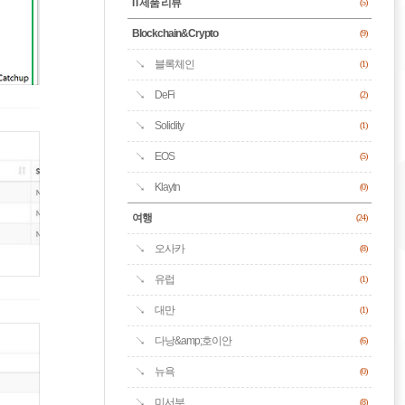
IT제품 리뷰
(5)
Blockchain&Crypto
(9)
블록체인
(1)
DeFi
(2)
Solidity
(1)
EOS
(5)
Klaytn
(0)
여행
(24)
오사카
(8)
유럽
(1)
대만
(1)
다낭&amp;호이안
(6)
뉴욕
(0)
미서부
(8)