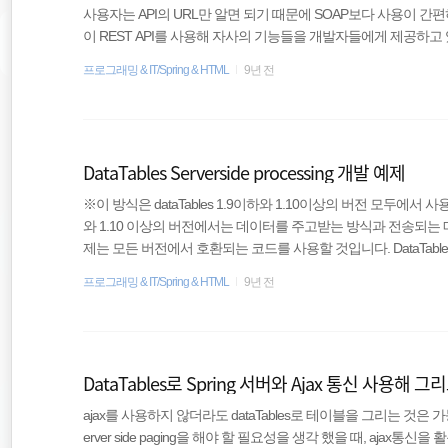
사용자는 API의 URL만 알면 되기 때문에 SOAP보다 사용이 간
이 REST API를 사용해 자사의 기능들을 개발자들에게 제공하고 있다. S
하게 REST API를 만들고, 다른 서버에서 이를 호출해 사용하는 
프로그래밍 & IT/Spring & HTML
9년 전
PI 만들기 REST API로 주고받을 수 있는 값들은 여러 형태가 있다.
턴해 주는데, 간단하게 String 문자 하나를 파라미터로 받아서 변형
DataTables Serverside processing 개발 예제
※이 방식은 dataTables 1.9이하와 1.10이상의 버전 모두에서 
와 1.10 이상의 버전에서는 데이터를 주고받는 방식과 전송되는
제는 모든 버전에서 호환되는 코드를 사용할 것입니다. DataTa
그리드 플러그인이다. server-side기능을 사용하지 않는다면 dat
프로그래밍 & IT/Spring & HTML
9년 전
져온 뒤, 그 데이터를 설정된 대로 테이블로 그려준다. 가져온 
터링, 정렬을 수행한다. 따라서 일단 로딩이 완료된 후로는 매우
표현하도록 도와준다.하지만 한번에 가져..
DataTables로 Spring 서버와 Ajax 통신 사용해
ajax를 사용하지 않더라도 dataTables로 테이블을 그리는 것은
erver side paging을 해야 할 필요성을 생각 했을 때, ajax