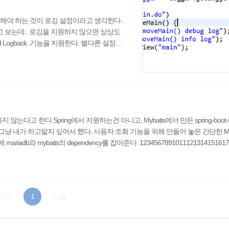
해야 하는 것이 로깅 설정이라고 생각한다.
고 보는데.. 로깅을 지원하지 않으면 상상도
J2 and Logback. 기능을 지원한다. 별다른 설정을
ogback.xml이나 logback-spring.xml에
 할 필요는 없기에 만능 application.pr
퍼티는 ..
않는다고 한다.Spring에서 지원하는건 아니고, Mybatis에서 만든 spring-boot-sta
그냥 내가 하고말지 싶어서 했다. 사용자 조회 기능을 위해 만들어 놓은 간단한 M
riadb와 mybatis의 dependency를 잡아준다. 1234567891011121314151617
jdbc mariadb-java-client or..
이전
1
다음