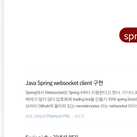
재
본
문
검
위
으
색
로
바
치
sp
로
가
::
기
리눅스
Java Spring websocket client 구현
티스토리
Spring에서 Websocket은 Spring 4부터 지원한다고 한다. 거기
예제가 많지 않다.암호화폐 trading bot을 만들기 위해 spring 
spring
브러리 Github에 올라와 있는 neovisionaries 라는 websocket 라이브러리를 
maven을 사용했기 때문에, pom.xml에 아래와 같은 dependency
종목분석
프로그래밍 & IT/Spring & HTML
8년 전
주식