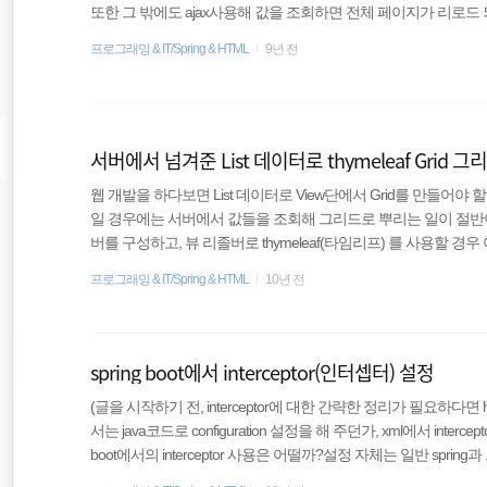
또한 그 밖에도 ajax사용해 값을 조회하면 전체 페이지가 리로드 
버에서 사용자 정보를 가져와 datatables로 그리드를 그릴 것이다.
프로그래밍 & IT/Spring & HTML
9년 전
ep1. html 소스1234567891011 Email Name User Status Super Use
serTable"로 했다. 컬럼으로 구성될 항목은 "Emai..
서버에서 넘겨준 List 데이터로 thymeleaf Grid 그
웹 개발을 하다보면 List 데이터로 View단에서 Grid를 만들어야
일 경우에는 서버에서 값들을 조회해 그리드로 뿌리는 일이 절반이라고 
버를 구성하고, 뷰 리졸버로 thymeleaf(타임리프) 를 사용할 
으로 기존 jsp를 사용할 때나, 굳이 비동기로 처리할 이유가 없다면
프로그래밍 & IT/Spring & HTML
10년 전
리하다고 생각한다.) 타임리프에서 제공하는 여러 속성들 중, 'th:each
등록된 사용자를 조회해서 출력하는 예제를 통해 직접 만들어 보았다. 1. 
리..
spring boot에서 interceptor(인터셉터) 설정
(글을 시작하기 전, interceptor에 대한 간략한 정리가 필요하다면 http:
서는 java코드로 configuration 설정을 해 주던가, xml에서 inte
boot에서의 interceptor 사용은 어떨까?설정 자체는 일반 spr
에 저장한다. 3. 사용자는 기능을 요청한다.4. 시스템은 사용자가