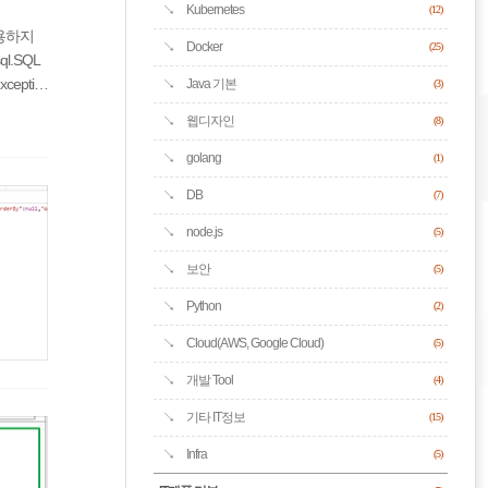
Kubernetes
(12)
사용하지
Docker
(25)
.SQL
xceptio
Java 기본
(3)
웹디자인
(8)
golang
(1)
DB
(7)
node.js
(5)
보안
(5)
Python
(2)
Cloud(AWS, Google Cloud)
(5)
개발 Tool
(4)
기타 IT정보
(15)
Infra
(5)