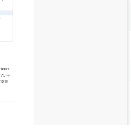
rter
VC 구
181920