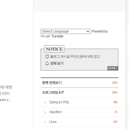
비
게
사
이
이
드
Powered by
바
Translate
션
NOTICE
블로그 게시글 무단도용에 대한 경고
전체 보기
MORE+
CATEGORY
분류 전체보기
(253)
 것에 대한
프로그래밍 & IT
한 라이
(191)
pom.xml
Spring & HTML
(40)
Algorithm
(7)
Linux
(47)