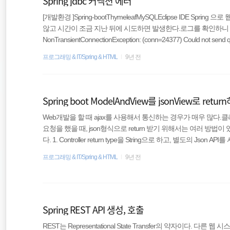
Spring jdbc 커넥션 에러
EOS
[개발환경 ]Spring-bootThymeleafMySQLEclipse IDE Sp
않고 시간이 조금 지난 뒤에 시도하면 발생한다.로그를 확인하니 쿼리를
docker
NonTransientConnectionException: (conn=24377) Could not send query
ns.ExceptionMapper.get(ExceptionMapper.java:1..
프로그래밍 & IT/Spring & HTML
9년 전
Spring Boot
Spring boot ModelAndView를 jsonView로 retur
Web개발을 할 때 ajax를 사용해서 통신하는 경우가 매우 많다.클라이언트에
요청을 했을 때, json형식으로 return 받기 위해서는 여러 방법이
다. 1. Controller return type을 String으로 하고, 별도의 Json A
다. 2. MappingJackson2JsonView를 사용해서 ModelAndView
프로그래밍 & IT/Spring & HTML
9년 전
n API들을 사용해서 적당히 Parsing하면 될 것이고, 지금 알아
러에서 ModelAndView를 넘기..
Spring REST API 생성, 호출
REST는 Representational State Transfer의 약자이다.