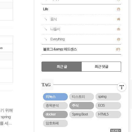
Life
(7)
음식
(4)
나들이
(1)
Everything
(2)
블로그 &amp; 애드센스
(17)
RECENTLY
최근 글
최근 댓글
최
근
TAG
글
리눅스
티스토리
spring
종목분석
주식
EOS
용하기 위해
docker
Spring Boot
HTML5
pring
보를 세션
암호화폐
MORE+